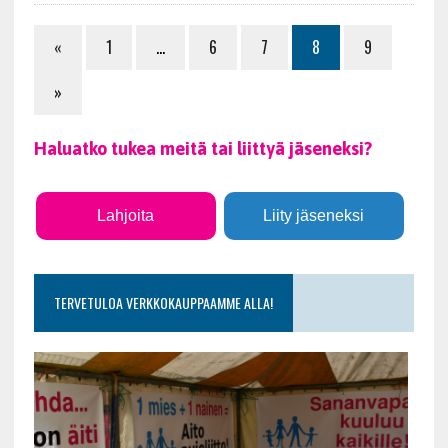
«
1
…
6
7
8
9
»
Haluatko tukea meitä tai liittyä jäseneksi?
Lahjoita
Liity jäseneksi
TERVETULOA VERKKOKAUPPAAMME ALLA!