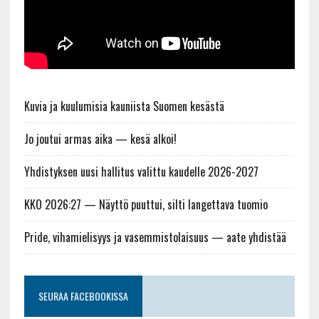
Kuvia ja kuulumisia kauniista Suomen kesästä
Jo joutui armas aika — kesä alkoi!
Yhdistyksen uusi hallitus valittu kaudelle 2026-2027
KKO 2026:27 — Näyttö puuttui, silti langettava tuomio
Pride, vihamielisyys ja vasemmistolaisuus — aate yhdistää
SEURAA FACEBOOKISSA