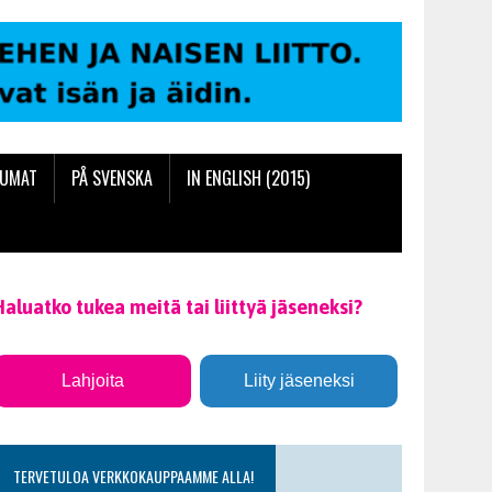
TUMAT
PÅ SVENSKA
IN ENGLISH (2015)
Haluatko tukea meitä tai liittyä jäseneksi?
Lahjoita
Liity jäseneksi
TERVETULOA VERKKOKAUPPAAMME ALLA!