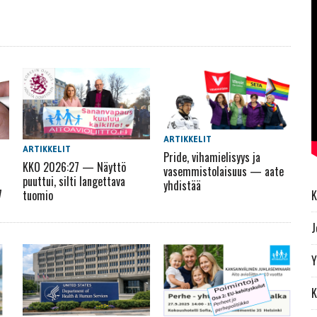
ARTIKKELIT
ARTIKKELIT
Pride, vihamielisyys ja
KKO 2026:27 — Näyttö
vasemmistolaisuus — aate
puuttui, silti langettava
yhdistää
7
K
tuomio
J
Y
K