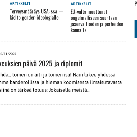
P
ARTIKKELIT
ARTIKKELIT
Terveysmääräys USA: ssa —
EU-valta muuttunut
kielto gender-ideologialle
ongelmalliseen suuntaan
jäsenvaltioiden ja perheiden
kannalta
20/11/2025
keuksien päivä 2025 ja diplomit
hda… toinen on äiti ja toinen isä! Näin lukee yhdessä
me banderollissa ja hieman koomisesta ilmaisutavasta
iinä on tärkeä totuus: Jokaisella meistä…