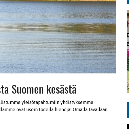
ista Suomen kesästä
allistumme yleisötapahtumiin yhdistyksemme
llamme ovat usein todella hienoja! Omalla tavallaan
n…