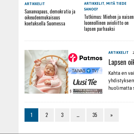
ARTIKKELIT
,
MITÄ TIEDE
ARTIKKELIT
SANOO?
Sananvapaus, demokratia ja
Tutkimus: Miehen ja naisen
oikeudenmukaisuus
luonnollinen avioliitto on
koetuksella Suomessa
lapsen parhaaksi
ARTIKKELIT
Lapsen oi
Kahta en vai
yhdistyksem
huolimatta s
1
2
3
…
35
»