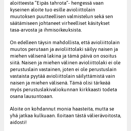
aloitteesta ”Eipäs tahrota”- hengessä vaan
kyseinen aloite tuo esille avioliittolain
muutoksen puutteellisen valmistelun sekä sen
säätämiseen johtaneet virheelliset käsitykset
tasa-arvosta ja ihmisoikeuksista.
On edelleen täysin mahdollista, että avioliittolain
muutos perutaan ja avioliittolaki säilyy naisen ja
miehen välisenä lakina ja tämä päivä on osoitus
siitä. Naisen ja miehen välinen avioliittolaki ei ole
perustuslain vastainen, joten ei ole perustuslain
vastaista pyytää avioliittolain säilyttämistä vain
naisen ja miehen välisenä. Tämä olisi tärkeää
myös perustuslakivaliokunnan kirkkaasti todeta
osana lausuntoaan.
Aloite on kohdannut monia haasteita, mutta se
yhä jatkaa kulkuaan. Iloitaan tästä välierävoitosta,
aidosti!