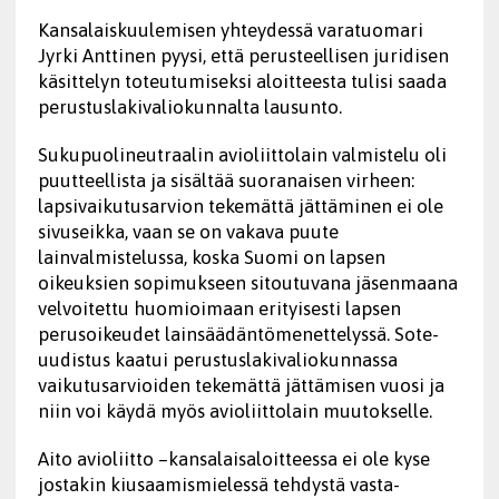
Kansalaiskuulemisen yhteydessä varatuomari
Jyrki Anttinen pyysi, että perusteellisen juridisen
käsittelyn toteutumiseksi aloitteesta tulisi saada
perustuslakivaliokunnalta lausunto.
Sukupuolineutraalin avioliittolain valmistelu oli
puutteellista ja sisältää suoranaisen virheen:
lapsivaikutusarvion tekemättä jättäminen ei ole
sivuseikka, vaan se on vakava puute
lainvalmistelussa, koska Suomi on lapsen
oikeuksien sopimukseen sitoutuvana jäsenmaana
velvoitettu huomioimaan erityisesti lapsen
perusoikeudet lainsäädäntömenettelyssä. Sote-
uudistus kaatui perustuslakivaliokunnassa
vaikutusarvioiden tekemättä jättämisen vuosi ja
niin voi käydä myös avioliittolain muutokselle.
Aito avioliitto –kansalaisaloitteessa ei ole kyse
jostakin kiusaamismielessä tehdystä vasta-