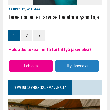
ARTIKKELIT
,
KOTIMAA
Terve nainen ei tarvitse hedelmöityshoitoja
1
2
»
Haluatko tukea meitä tai liittyä jäseneksi?
Lahjoita
Liity jäseneksi
TERVETULOA VERKKOKAUPPAAMME ALLA!