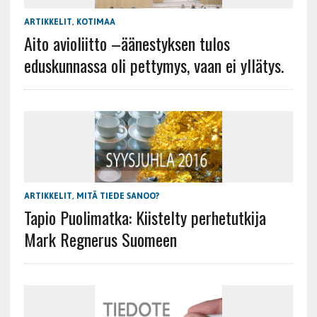
ARTIKKELIT
,
KOTIMAA
Aito avioliitto –äänestyksen tulos
eduskunnassa oli pettymys, vaan ei yllätys.
ARTIKKELIT
,
MITÄ TIEDE SANOO?
Tapio Puolimatka: Kiistelty perhetutkija
Mark Regnerus Suomeen