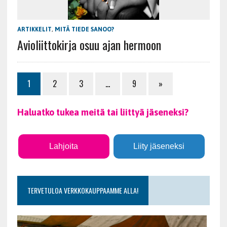
ARTIKKELIT
,
MITÄ TIEDE SANOO?
Avioliittokirja osuu ajan hermoon
1
2
3
…
9
»
Haluatko tukea meitä tai liittyä jäseneksi?
Lahjoita
Liity jäseneksi
TERVETULOA VERKKOKAUPPAAMME ALLA!