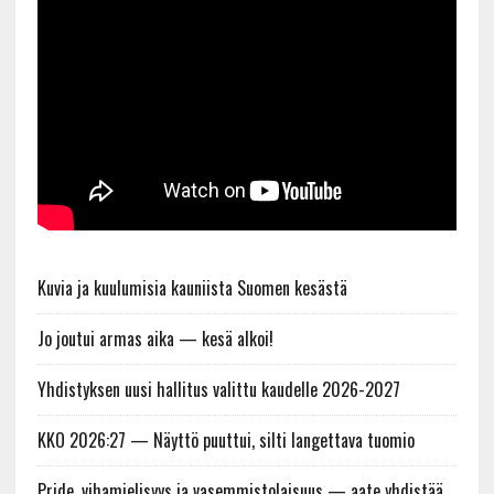
Kuvia ja kuulumisia kauniista Suomen kesästä
Jo joutui armas aika — kesä alkoi!
Yhdistyksen uusi hallitus valittu kaudelle 2026-2027
KKO 2026:27 — Näyttö puuttui, silti langettava tuomio
Pride, vihamielisyys ja vasemmistolaisuus — aate yhdistää