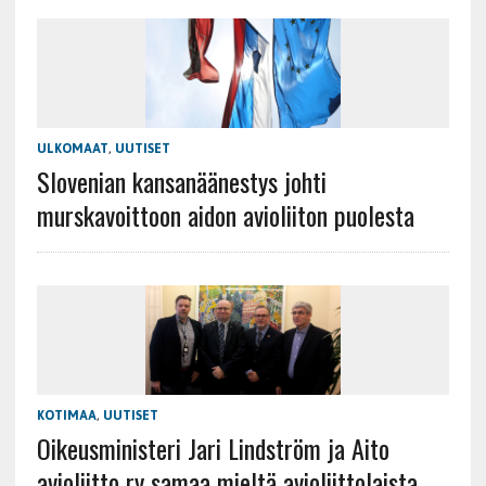
ULKOMAAT
,
UUTISET
Slovenian kansanäänestys johti
murskavoittoon aidon avioliiton puolesta
KOTIMAA
,
UUTISET
Oikeusministeri Jari Lindström ja Aito
avioliitto ry samaa mieltä avioliittolaista