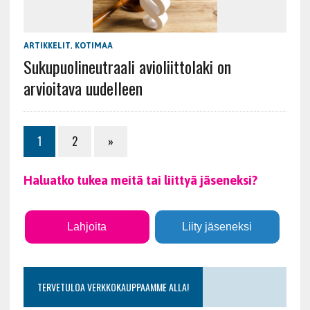
ARTIKKELIT
,
KOTIMAA
Sukupuolineutraali avioliittolaki on
arvioitava uudelleen
1
2
»
Haluatko tukea meitä tai liittyä jäseneksi?
Lahjoita
Liity jäseneksi
TERVETULOA VERKKOKAUPPAAMME ALLA!