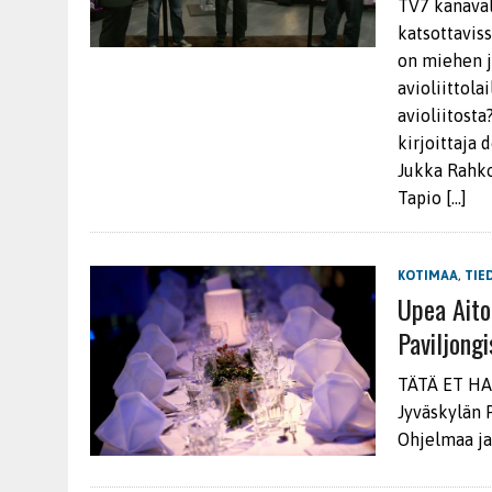
TV7 kanaval
katsottaviss
on miehen j
avioliittola
avioliitosta
kirjoittaja 
Jukka Rahko
Tapio [...]
KOTIMAA
,
TIE
Upea Aito
Paviljongi
TÄTÄ ET HAL
Jyväskylän P
Ohjelmaa ja