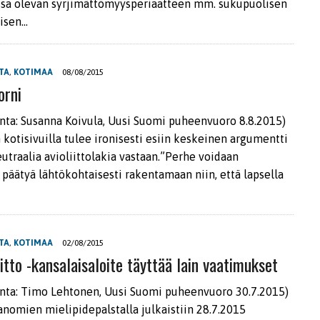
ssa olevan syrjimättömyysperiaatteen mm. sukupuolisen
isen…
TA
,
KOTIMAA
08/08/2015
orni
nta: Susanna Koivula, Uusi Suomi puheenvuoro 8.8.2015)
 kotisivuilla tulee ironisesti esiin keskeinen argumentti
utraalia avioliittolakia vastaan.”Perhe voidaan
 päätyä lähtökohtaisesti rakentamaan niin, että lapsella
TA
,
KOTIMAA
02/08/2015
iitto -kansalaisaloite täyttää lain vaatimukset
nta: Timo Lehtonen, Uusi Suomi puheenvuoro 30.7.2015)
anomien mielipidepalstalla julkaistiin 28.7.2015