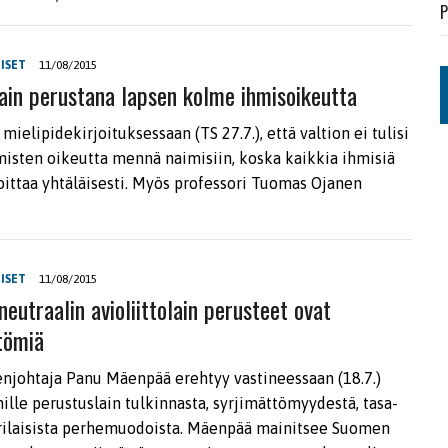
P
ISET
11/08/2015
olain perustana lapsen kolme ihmisoikeutta
a mielipidekirjoituksessaan (TS 27.7.), että valtion ei tulisi
hmisten oikeutta mennä naimisiin, koska kaikkia ihmisiä
ioittaa yhtäläisesti. Myös professori Tuomas Ojanen
ISET
11/08/2015
eutraalin avioliittolain perusteet ovat
tömiä
njohtaja Panu Mäenpää erehtyy vastineessaan (18.7.)
ille perustuslain tulkinnasta, syrjimättömyydestä, tasa-
erilaisista perhemuodoista. Mäenpää mainitsee Suomen