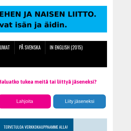
TUMAT
PÅ SVENSKA
IN ENGLISH (2015)
Haluatko tukea meitä tai liittyä jäseneksi?
Lahjoita
Liity jäseneksi
TERVETULOA VERKKOKAUPPAAMME ALLA!