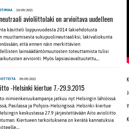
OTIMAA
10/09/2015
eutraali avioliittolaki on arvioitava uudelleen
ta käsitteli loppuvuodesta 2014 lakiehdotusta
ain muuttamisesta sukupuolineutraaliksi, lakivaliokunta
innössään, että ennen näin merkittävien
ellisten lainsäädäntömuutosten toteuttamista tulisi
vaikutusten arviointi. Myös lapsiasiavaltuutettu,…
K
DOTTEITA
09/09/2015
iitto -Helsinki kiertue 7.-29.9.2015
J
itto-nimienkeruukampanja jatkuu nyt Helsingin lähiöissä
Y
ssä, Pasilassa ja Pohjois-Helsingissä. Helsinki-kiertue
elsingin keskustassa 27.9 järjestettävään Aito avioliitto
K
htuman. Kiertueen tarkoituksena on kerätä kannatuksia
itteelle,…