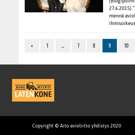
(Blogipoimi
27.6.2015) ”
mennä aviol
ihmisoikeus
«
1
…
7
8
9
10
Copyright © Aito avioliitto yhdistys 2020