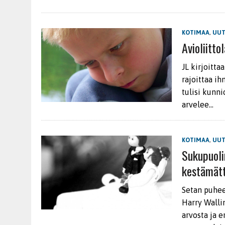
KOTIMAA
,
UUT
Avioliitt
JL kirjoitta
rajoittaa i
tulisi kunn
arvelee…
KOTIMAA
,
UUT
Sukupuolin
kestämät
Setan puhee
Harry Wallin
arvosta ja 