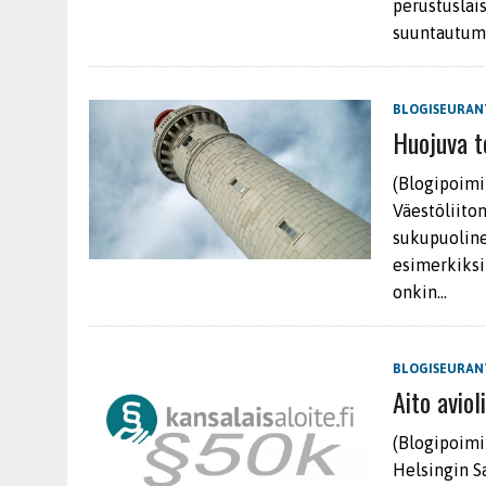
perustuslai
suuntautum
BLOGISEURAN
Huojuva t
(Blogipoimi
Väestöliiton
sukupuoline
esimerkiksi
onkin…
BLOGISEURAN
Aito aviol
(Blogipoimi
Helsingin S