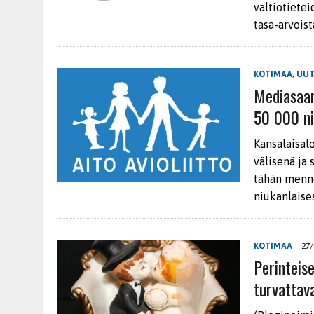
valtiotietei
tasa-arvoist
KOTIMAA
,
UUT
Mediasaar
50 000 n
Kansalaisalo
välisenä ja
tähän menne
niukanlaise
KOTIMAA
27/
Perinteise
turvattav