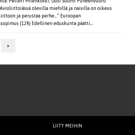
nta: Petteri Hiienkoski; Uusi Suomi Puheenvuoro
Avioliittoiässä olevilla miehillä ja naisilla on oikeus
iittoon ja perustaa perhe…” Euroopan
sopimus (12§) Edellinen eduskunta päätti…
»
LIITY MEIHIN