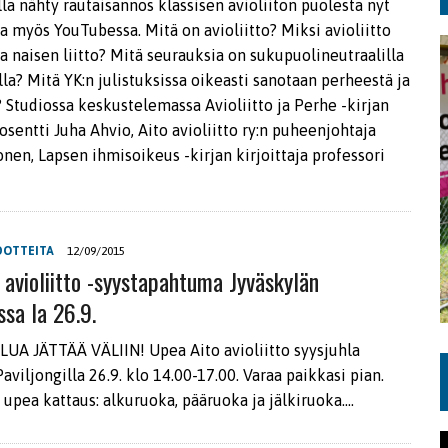
la nähty rautaisannos klassisen avioliiton puolesta nyt
a myös YouTubessa. Mitä on avioliitto? Miksi avioliitto
a naisen liitto? Mitä seurauksia on sukupuolineutraalilla
illa? Mitä YK:n julistuksissa oikeasti sanotaan perheestä ja
? Studiossa keskustelemassa Avioliitto ja Perhe -kirjan
dosentti Juha Ahvio, Aito avioliitto ry:n puheenjohtaja
nen, Lapsen ihmisoikeus -kirjan kirjoittaja professori
DOTTEITA
12/09/2015
 avioliitto -syystapahtuma Jyväskylän
ssa la 26.9.
UA JÄTTÄÄ VÄLIIN! Upea Aito avioliitto syysjuhla
aviljongilla 26.9. klo 14.00-17.00. Varaa paikkasi pian.
 upea kattaus: alkuruoka, pääruoka ja jälkiruoka….