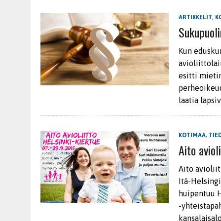
ARTIKKELIT
,
K
Sukupuolin
Kun eduskun
avioliittol
esitti miet
perheoikeud
laatia lapsi
KOTIMAA
,
TIE
Aito aviol
Aito avioli
Itä-Helsingi
huipentuu H
-yhteistapa
kansalaisalo