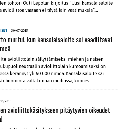
den tohtori Outi Lepolan kirjoitus ”Uusi kansalaisaloite
a avioliittoa vastaan ei täytä lain vaatimuksia”….
ISET
30/07/2015
to murtui, kun kansalaisaloite sai vaadittavat
imeä
ite avioliittolain säilyttämiseksi miehen ja naisen
 sukupuolineutraalin avioliittolain kumoamiseksi on
ssä kerännyt yli 60 000 nimeä. Kansalaisaloite sai
sti huomiota valtakunnan mediassa, kunnes…
06/2015
en avioliittokäsitykseen pitäytyvien oikeudet
a!