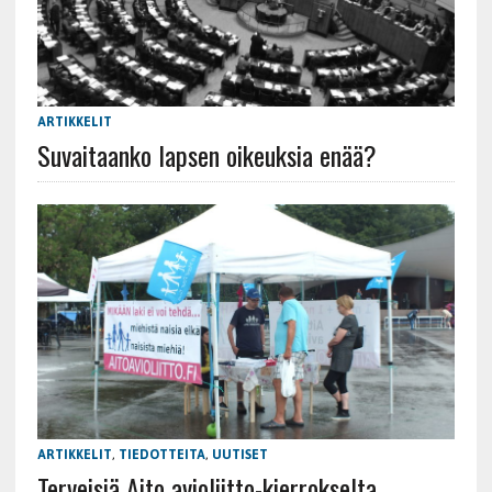
ARTIKKELIT
Suvaitaanko lapsen oikeuksia enää?
ARTIKKELIT
,
TIEDOTTEITA
,
UUTISET
Terveisiä Aito avioliitto-kierrokselta