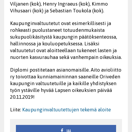
Viljanen (kok), Henry Ingraeus (kok), Kimmo
Vihusaari (kok) ja Sebastian Toukola (kok).
Kaupunginvaltuutetut ovat esimerkillisesti ja
rohkeasti puolustaneet totuudenmukaista
sukupuolikäsitystä kaupungin päätöksenteossa,
hallinnossa ja kouluopetuksessa. Lisäksi
valtuutetut ovat aloitteellaan tukeneet lasten ja
nuorten kasvurauhaa sekä vanhempain oikeuksia.
Diplomi postitetaan asianomaisille. Aito avioliitto
ry toivottaa kunniamaininnan saaneille Oriveden
kaupungin valtuutetuille ja kaikille yhdistyksen
työn ystäville hyvää Lapsen oikeuksien päivää
20.11.2019!
Liite:
Kaupunginvaltuutettujen tekemä aloite
JAA