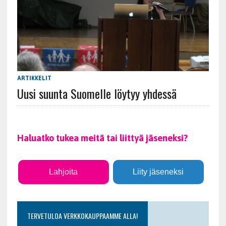
ARTIKKELIT
Uusi suunta Suomelle löytyy yhdessä
Haluatko tukea meitä tai liittyä jäseneksi?
Lahjoita
Liity jäseneksi
TERVETULOA VERKKOKAUPPAAMME ALLA!