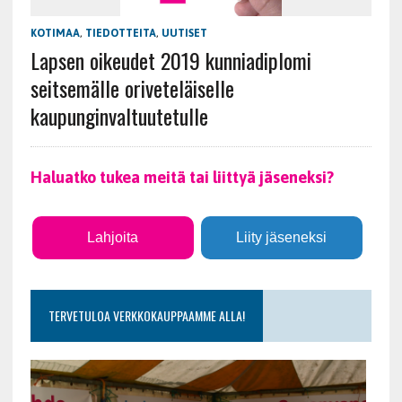
KOTIMAA
,
TIEDOTTEITA
,
UUTISET
Lapsen oikeudet 2019 kunniadiplomi
seitsemälle oriveteläiselle
kaupunginvaltuutetulle
Haluatko tukea meitä tai liittyä jäseneksi?
Lahjoita
Liity jäseneksi
TERVETULOA VERKKOKAUPPAAMME ALLA!