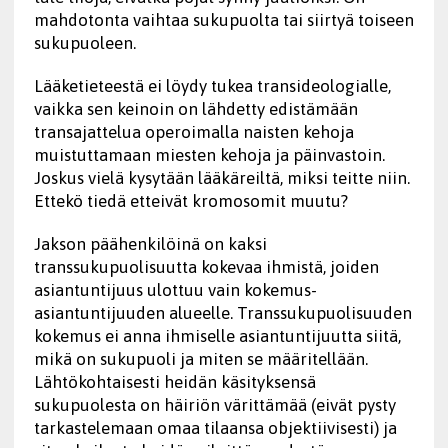
mahdotonta vaihtaa sukupuolta tai siirtyä toiseen
sukupuoleen.
Lääketieteestä ei löydy tukea transideologialle,
vaikka sen keinoin on lähdetty edistämään
transajattelua operoimalla naisten kehoja
muistuttamaan miesten kehoja ja päinvastoin.
Joskus vielä kysytään lääkäreiltä, miksi teitte niin.
Ettekö tiedä etteivät kromosomit muutu?
Jakson päähenkilöinä on kaksi
transsukupuolisuutta kokevaa ihmistä, joiden
asiantuntijuus ulottuu vain kokemus-
asiantuntijuuden alueelle. Transsukupuolisuuden
kokemus ei anna ihmiselle asiantuntijuutta siitä,
mikä on sukupuoli ja miten se määritellään.
Lähtökohtaisesti heidän käsityksensä
sukupuolesta on häiriön värittämää (eivät pysty
tarkastelemaan omaa tilaansa objektiivisesti) ja