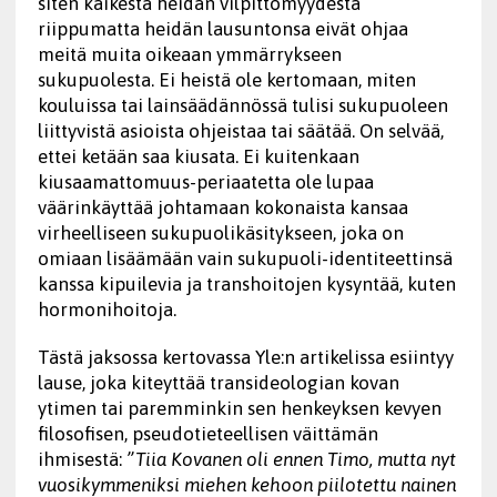
siten kaikesta heidän vilpittömyydestä
riippumatta heidän lausuntonsa eivät ohjaa
meitä muita oikeaan ymmärrykseen
sukupuolesta. Ei heistä ole kertomaan, miten
kouluissa tai lainsäädännössä tulisi sukupuoleen
liittyvistä asioista ohjeistaa tai säätää. On selvää,
ettei ketään saa kiusata. Ei kuitenkaan
kiusaamattomuus-periaatetta ole lupaa
väärinkäyttää johtamaan kokonaista kansaa
virheelliseen sukupuolikäsitykseen, joka on
omiaan lisäämään vain sukupuoli-identiteettinsä
kanssa kipuilevia ja transhoitojen kysyntää, kuten
hormonihoitoja.
Tästä jaksossa kertovassa Yle:n artikelissa esiintyy
lause, joka kiteyttää transideologian kovan
ytimen tai paremminkin sen henkeyksen kevyen
filosofisen, pseudotieteellisen väittämän
ihmisestä:
”Tiia Kovanen oli ennen Timo, mutta nyt
vuosikymmeniksi miehen kehoon piilotettu nainen