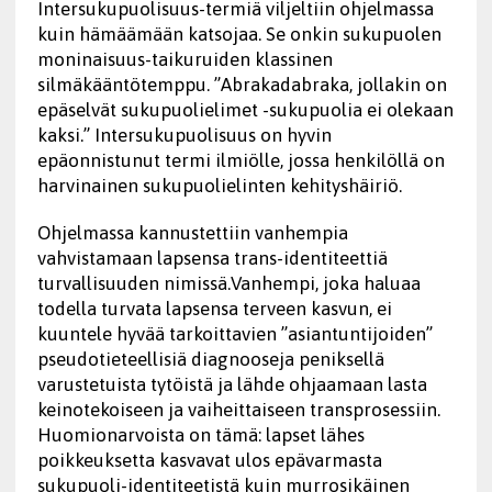
Intersukupuolisuus-termiä viljeltiin ohjelmassa
kuin hämäämään katsojaa. Se onkin sukupuolen
moninaisuus-taikuruiden klassinen
silmäkääntötemppu. ”Abrakadabraka, jollakin on
epäselvät sukupuolielimet -sukupuolia ei olekaan
kaksi.” Intersukupuolisuus on hyvin
epäonnistunut termi ilmiölle, jossa henkilöllä on
harvinainen sukupuolielinten kehityshäiriö.
Ohjelmassa kannustettiin vanhempia
vahvistamaan lapsensa trans-identiteettiä
turvallisuuden nimissä.Vanhempi, joka haluaa
todella turvata lapsensa terveen kasvun, ei
kuuntele hyvää tarkoittavien ”asiantuntijoiden”
pseudotieteellisiä diagnooseja peniksellä
varustetuista tytöistä ja lähde ohjaamaan lasta
keinotekoiseen ja vaiheittaiseen transprosessiin.
Huomionarvoista on tämä: lapset lähes
poikkeuksetta kasvavat ulos epävarmasta
sukupuoli-identiteetistä kuin murrosikäinen