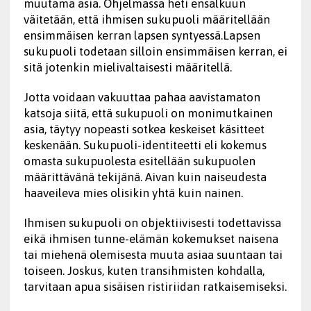
muutama asia. Ohjelmassa heti ensalkuun
väitetään, että ihmisen sukupuoli määritellään
ensimmäisen kerran lapsen syntyessä.Lapsen
sukupuoli todetaan silloin ensimmäisen kerran, ei
sitä jotenkin mielivaltaisesti määritellä.
Jotta voidaan vakuuttaa pahaa aavistamaton
katsoja siitä, että sukupuoli on monimutkainen
asia, täytyy nopeasti sotkea keskeiset käsitteet
keskenään. Sukupuoli-identiteetti eli kokemus
omasta sukupuolesta esitellään sukupuolen
määrittävänä tekijänä. Aivan kuin naiseudesta
haaveileva mies olisikin yhtä kuin nainen.
Ihmisen sukupuoli on objektiivisesti todettavissa
eikä ihmisen tunne-elämän kokemukset naisena
tai miehenä olemisesta muuta asiaa suuntaan tai
toiseen. Joskus, kuten transihmisten kohdalla,
tarvitaan apua sisäisen ristiriidan ratkaisemiseksi.