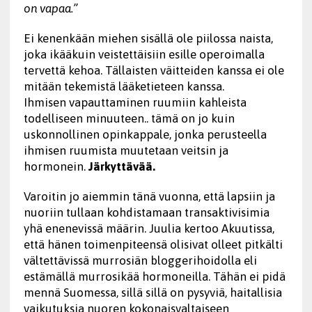
on vapaa.”
Ei kenenkään miehen sisällä ole piilossa naista,
joka ikääkuin veistettäisiin esille operoimalla
tervettä kehoa. Tällaisten väitteiden kanssa ei ole
mitään tekemistä lääketieteen kanssa.
Ihmisen vapauttaminen ruumiin kahleista
todelliseen minuuteen.. tämä on jo kuin
uskonnollinen opinkappale, jonka perusteella
ihmisen ruumista muutetaan veitsin ja
hormonein.
Järkyttävää.
Varoitin jo aiemmin tänä vuonna, että lapsiin ja
nuoriin tullaan kohdistamaan transaktivisimia
yhä enenevissä määrin. Juulia kertoo Akuutissa,
että hänen toimenpiteensä olisivat olleet pitkälti
vältettävissä murrosiän bloggerihoidolla eli
estämällä murrosikää hormoneilla. Tähän ei pidä
mennä Suomessa, sillä sillä on pysyviä, haitallisia
vaikutuksia nuoren kokonaisvaltaiseen