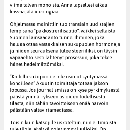
viime talven monoista. Anna lapsellesi aikaa
kasvaa, älä ideologiaa.
Ohjelmassa mainittiin tuo translain uudistajien
lempisana ”pakkostrerilisaatio”, vaikkei sellaista
Suomen lainsäädäntö tunne. Ihminen, joka
haluaa ottaa vastakkaisen sukupuolen hormoneja
ja niiden seurauksena tulee steeriiliksi, on täysin
vapaaehtoisesti lähtenyt prosessiin, joka tekee
hänet hedelmättömäksi.
”Kaikilla sukupuoli ei ole osunut syntymässä
kohdilleen” Akuutin toimittaja toteaa jakson
lopussa. Jos journalismissa on kyse pyrkimyksestä
päästä ymmärrykseen asioiden todellisesta
tilasta, niin tähän tavoitteiseen enää harvoin
päästään valtavirtamediassa.
Toisin kuin katsojille uskoteltiin, niin ei timoista
tule tiioja, eivätkä pojat synny juulioiksi. On