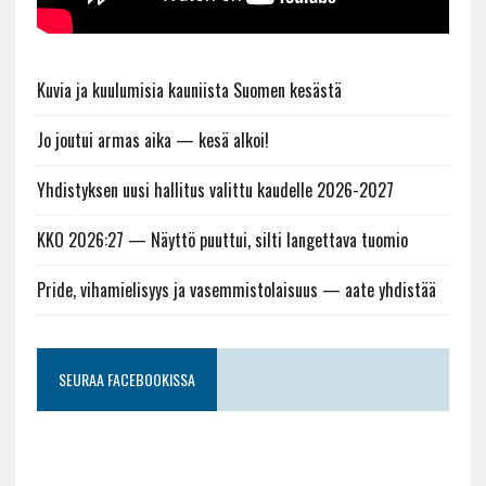
Kuvia ja kuulumisia kauniista Suomen kesästä
Jo joutui armas aika — kesä alkoi!
Yhdistyksen uusi hallitus valittu kaudelle 2026-2027
KKO 2026:27 — Näyttö puuttui, silti langettava tuomio
Pride, vihamielisyys ja vasemmistolaisuus — aate yhdistää
SEURAA FACEBOOKISSA