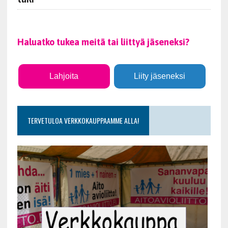
Haluatko tukea meitä tai liittyä jäseneksi?
Lahjoita
Liity jäseneksi
TERVETULOA VERKKOKAUPPAAMME ALLA!