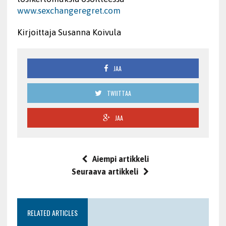
www.sexchangeregret.com
Kirjoittaja Susanna Koivula
JAA
TWIITTAA
JAA
Aiempi artikkeli
Seuraava artikkeli
RELATED ARTICLES