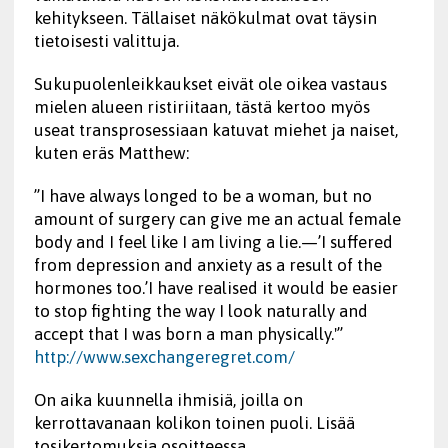
kehitykseen. Tällaiset näkökulmat ovat täysin
tietoisesti valittuja.
Sukupuolenleikkaukset eivät ole oikea vastaus
mielen alueen ristiriitaan, tästä kertoo myös
useat transprosessiaan katuvat miehet ja naiset,
kuten eräs Matthew:
”I have always longed to be a woman, but no
amount of surgery can give me an actual female
body and I feel like I am living a lie.—’I suffered
from depression and anxiety as a result of the
hormones too.’I have realised it would be easier
to stop fighting the way I look naturally and
accept that I was born a man physically.'”
http://www.sexchangeregret.com/
On aika kuunnella ihmisiä, joilla on
kerrottavanaan kolikon toinen puoli. Lisää
tosikertomuksia osoitteessa