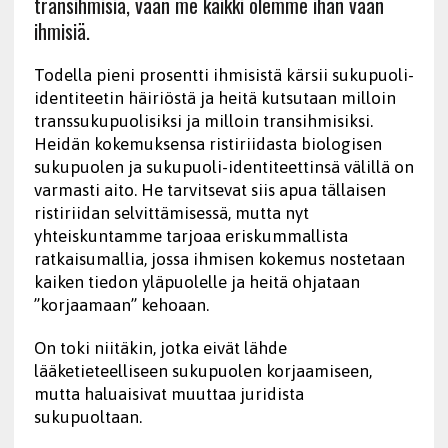
transihmisiä, vaan me kaikki olemme ihan vaan
ihmisiä.
Todella pieni prosentti ihmisistä kärsii sukupuoli-
identiteetin häiriöstä ja heitä kutsutaan milloin
transsukupuolisiksi ja milloin transihmisiksi.
Heidän kokemuksensa ristiriidasta biologisen
sukupuolen ja sukupuoli-identiteettinsä välillä on
varmasti aito. He tarvitsevat siis apua tällaisen
ristiriidan selvittämisessä, mutta nyt
yhteiskuntamme tarjoaa eriskummallista
ratkaisumallia, jossa ihmisen kokemus nostetaan
kaiken tiedon yläpuolelle ja heitä ohjataan
”korjaamaan” kehoaan.
On toki niitäkin, jotka eivät lähde
lääketieteelliseen sukupuolen korjaamiseen,
mutta haluaisivat muuttaa juridista
sukupuoltaan.