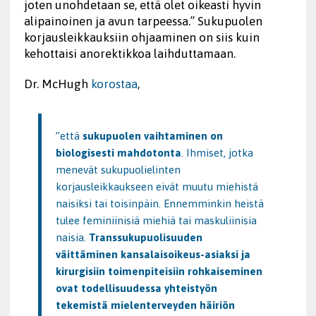
joten unohdetaan se, että olet oikeasti hyvin
alipainoinen ja avun tarpeessa.” Sukupuolen
korjausleikkauksiin ohjaaminen on siis kuin
kehottaisi anorektikkoa laihduttamaan.
Dr. McHugh
korostaa
,
”että
sukupuolen vaihtaminen on
biologisesti mahdotonta
. Ihmiset, jotka
menevät sukupuolielinten
korjausleikkaukseen eivät muutu miehistä
naisiksi tai toisinpäin. Ennemminkin heistä
tulee feminiinisiä miehiä tai maskuliinisia
naisia.
Transsukupuolisuuden
väittäminen kansalaisoikeus-asiaksi ja
kirurgisiin toimenpiteisiin rohkaiseminen
ovat todellisuudessa yhteistyön
tekemistä mielenterveyden häiriön