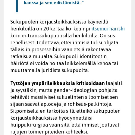
kanssa ja sen edistämistä.
”
Sukupuolen korjausleikkauksissa käyneillä
henkilöillä on 20 kertaa korkeampi
itsemurhariski
kuin ei-transsukupuolisilla henkilöillä. On siis
rehellisesti todettava, ettei ihmisiä tulisi ohjata
tällaisiin prosesseihin vaan etsiä rakentavaa
ratkaisua muualta. Sukupuoli-identiteetin
häiriötä ei voida hoitaa leikkelemällä kehoa tai
muuttamalla juridista sukupuolta.
Tyttöjen ympärileikkauksia kritisoidaan
laajalti
ja syystäkin, mutta gender-ideologian pohjalta
tehtävät massiiviset sukuelinten silpomiset sen
sijaan saavat aplodeja ja rohkeus-palkintoja.
Silpomisella en tarkoita sitä, etteikö sukupuolen
korjausleikkauksissa hyödynnettäisi
huippukirurgiaa vaan sitä, että ihmiset joutuvat
rajujen toimenpiteiden kohteeksi.