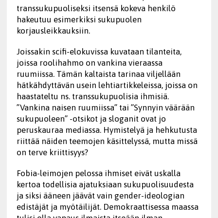
transsukupuoliseksi itsensä kokeva henkilö
hakeutuu esimerkiksi sukupuolen
korjausleikkauksiin.
Joissakin scifi-elokuvissa kuvataan tilanteita,
joissa roolihahmo on vankina vieraassa
ruumiissa. Tämän kaltaista tarinaa viljellään
hätkähdyttävän usein lehtiartikkeleissa, joissa on
haastateltu ns. transsukupuolisia ihmisiä.
”Vankina naisen ruumiissa” tai ”Synnyin väärään
sukupuoleen” -otsikot ja sloganit ovat jo
peruskauraa mediassa. Hymistelyä ja hehkutusta
riittää näiden teemojen käsittelyssä, mutta missä
on terve kriittisyys?
Fobia-leimojen pelossa ihmiset eivät uskalla
kertoa todellisia ajatuksiaan sukupuolisuudesta
ja siksi ääneen jäävät vain gender-ideologian
edistäjät ja myötäilijät. Demokraattisessa maassa
tulisi olla vapaus ilmaista itseään ilman