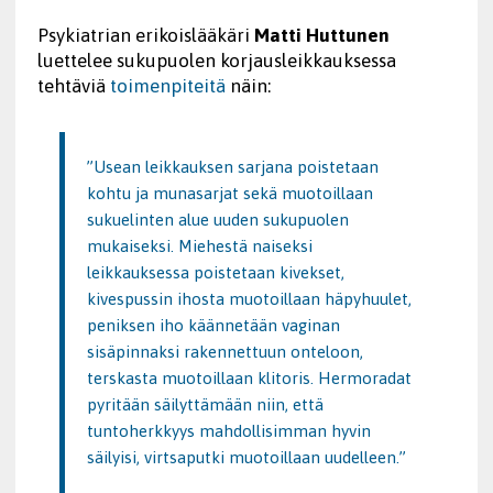
Psykiatrian erikoislääkäri
Matti Huttunen
luettelee sukupuolen korjausleikkauksessa
tehtäviä
toimenpiteitä
näin:
”Usean leikkauksen sarjana poistetaan
kohtu ja munasarjat sekä muotoillaan
sukuelinten alue uuden sukupuolen
mukaiseksi. Miehestä naiseksi
leikkauksessa poistetaan kivekset,
kivespussin ihosta muotoillaan häpyhuulet,
peniksen iho käännetään vaginan
sisäpinnaksi rakennettuun onteloon,
terskasta muotoillaan klitoris. Hermoradat
pyritään säilyttämään niin, että
tuntoherkkyys mahdollisimman hyvin
säilyisi, virtsaputki muotoillaan uudelleen.”