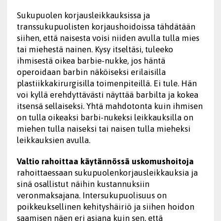
Sukupuolen korjausleikkauksissa ja
transsukupuolisten korjaushoidoissa tähdätään
siihen, että naisesta voisi niiden avulla tulla mies
tai miehestä nainen. Kysy itseltäsi, tuleeko
ihmisestä oikea barbie-nukke, jos häntä
operoidaan barbin näköiseksi erilaisilla
plastiikkakirurgisilla toimenpiteillä. Ei tule. Hän
voi kyllä erehdyttävästi näyttää barbilta ja kokea
itsensä sellaiseksi. Yhtä mahdotonta kuin ihmisen
on tulla oikeaksi barbi-nukeksi leikkauksilla on
miehen tulla naiseksi tai naisen tulla mieheksi
leikkauksien avulla.
Valtio rahoittaa
käytännössä uskomushoitoja
rahoittaessaan sukupuolenkorjausleikkauksia ja
sinä osallistut näihin kustannuksiin
veronmaksajana. Intersukupuolisuus on
poikkeuksellinen kehityshäiriö ja siihen hoidon
saamisen näen eri asiana kuin sen, että