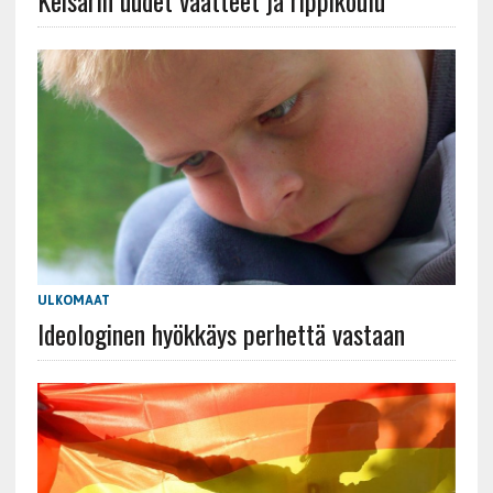
Keisarin uudet vaatteet ja rippikoulu
ULKOMAAT
Ideologinen hyökkäys perhettä vastaan