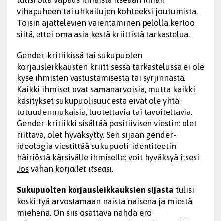
vihapuheen tai uhkailujen kohteeksi joutumista.
Toisin ajattelevien vaientaminen pelolla kertoo
siitä, ettei oma asia kestä kriittistä tarkastelua.
Gender-kritiikissä tai sukupuolen
korjausleikkausten kriittisessä tarkastelussa ei ole
kyse ihmisten vastustamisesta tai syrjinnästä.
Kaikki ihmiset ovat samanarvoisia, mutta kaikki
käsitykset sukupuolisuudesta eivät ole yhtä
totuudenmukaisia, luotettavia tai tavoiteltavia.
Gender-kritiikki sisältää positiivisen viestin: olet
riittävä, olet hyväksytty. Sen sijaan gender-
ideologia viestittää sukupuoli-identiteetin
häiriöstä kärsivälle ihmiselle: voit hyväksyä itsesi
Jos
vähän
korjailet itseäsi.
Sukupuolten korjausleikkauksien sijasta
tulisi
keskittyä arvostamaan naista naisena ja miestä
miehenä. On siis osattava nähdä ero