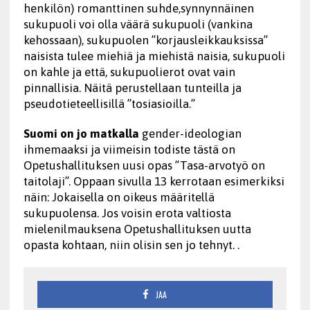
henkilön) romanttinen suhde,synnynnäinen
sukupuoli voi olla väärä sukupuoli (vankina
kehossaan), sukupuolen ”korjausleikkauksissa”
naisista tulee miehiä ja miehistä naisia, sukupuoli
on kahle ja että, sukupuolierot ovat vain
pinnallisia. Näitä perustellaan tunteilla ja
pseudotieteellisillä ”tosiasioilla.”
Suomi on jo matkalla
gender-ideologian
ihmemaaksi ja viimeisin todiste tästä on
Opetushallituksen uusi opas ”Tasa-arvotyö on
taitolaji”. Oppaan sivulla 13 kerrotaan esimerkiksi
näin: Jokaisella on oikeus määritellä
sukupuolensa. Jos voisin erota valtiosta
mielenilmauksena Opetushallituksen uutta
opasta kohtaan, niin olisin sen jo tehnyt. .
JAA