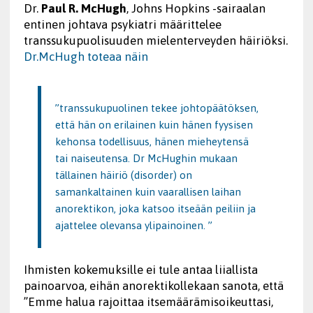
Dr.
Paul R. McHugh
, Johns Hopkins -sairaalan
entinen johtava psykiatri määrittelee
transsukupuolisuuden mielenterveyden häiriöksi.
Dr.McHugh toteaa näin
”transsukupuolinen tekee johtopäätöksen,
että hän on erilainen kuin hänen fyysisen
kehonsa todellisuus, hänen mieheytensä
tai naiseutensa. Dr McHughin mukaan
tällainen häiriö (disorder) on
samankaltainen kuin vaarallisen laihan
anorektikon, joka katsoo itseään peiliin ja
ajattelee olevansa ylipainoinen. ”
Ihmisten kokemuksille ei tule antaa liiallista
painoarvoa, eihän anorektikollekaan sanota, että
”Emme halua rajoittaa itsemäärämisoikeuttasi,