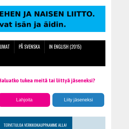
TUMAT
PÅ SVENSKA
IN ENGLISH (2015)
Haluatko tukea meitä tai liittyä jäseneksi?
Lahjoita
Liity jäseneksi
TERVETULOA VERKKOKAUPPAAMME ALLA!