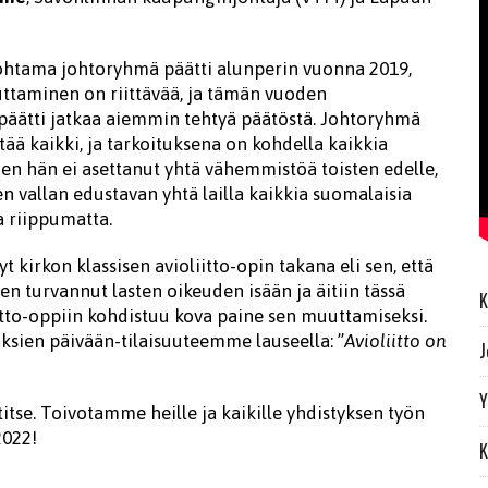
ohtama johtoryhmä päätti alunperin vuonna 2019,
uttaminen on riittävää, ja tämän vuoden
päätti jatkaa aiemmin tehtyä päätöstä. Johtoryhmä
tää kaikki, ja tarkoituksena on kohdella kaikkia
noen hän ei asettanut yhtä vähemmistöä toisten edelle,
sen vallan edustavan yhtä lailla kaikkia suomalaisia
a riippumatta.
 kirkon klassisen avioliitto-opin takana eli sen, että
ten turvannut lasten oikeuden isään ja äitiin tässä
K
liitto-oppiin kohdistuu kova paine sen muuttamiseksi.
ksien päivään-tilaisuuteemme lauseella: ”
Avioliitto on
J
Y
titse. Toivotamme heille ja kaikille yhdistyksen työn
2022!
K