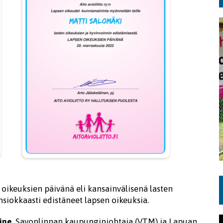
n oikeuksien päivänä eli kansainvälisenä lasten
ansiokkaasti edistäneet lapsen oikeuksia.
ine
, Savonlinnan kaupunginjohtaja (VTM) ja Lapuan