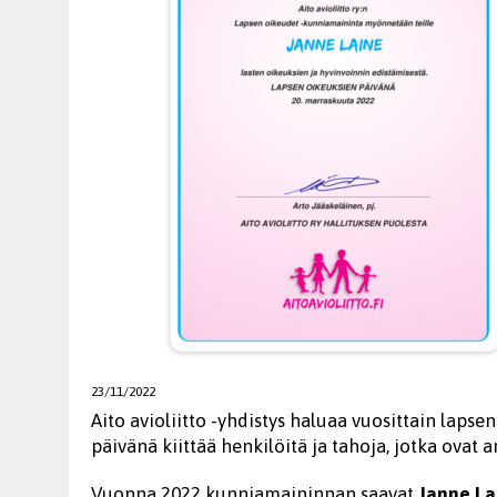
23/11/2022
Aito avioliitto -yhdistys haluaa vuosittain lapse
päivänä kiittää henkilöitä ja tahoja, jotka ovat 
Vuonna 2022 kunniamaininnan saavat
Janne La