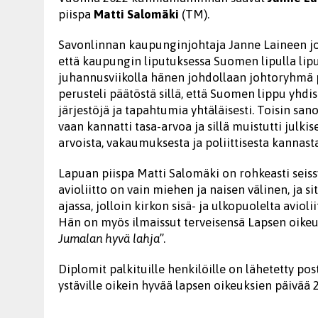
piispa
Matti Salomäki
(TM).
Savonlinnan kaupunginjohtaja Janne Laineen j
että kaupungin liputuksessa Suomen lipulla lip
juhannusviikolla hänen johdollaan johtoryhmä 
perusteli päätöstä sillä, että Suomen lippu yhdis
järjestöjä ja tapahtumia yhtäläisesti. Toisin sa
vaan kannatti tasa-arvoa ja sillä muistutti julki
arvoista, vakaumuksesta ja poliittisesta kannast
Lapuan piispa Matti Salomäki on rohkeasti seissyt
avioliitto on vain miehen ja naisen välinen, ja si
ajassa, jolloin kirkon sisä- ja ulkopuolelta avio
Hän on myös ilmaissut terveisensä Lapsen oikeu
Jumalan hyvä lahja
”.
Diplomit palkituille henkilöille on lähetetty pos
ystäville oikein hyvää lapsen oikeuksien päivää 