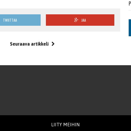
P
TWIITTAA
JAA
Seuraava artikkeli
LIITY MEIHIN