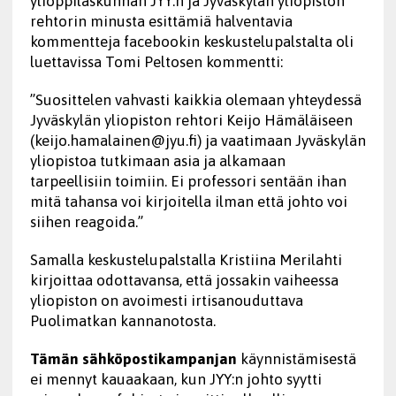
ylioppilaskunnan JYY:n ja Jyväskylän yliopiston
rehtorin minusta esittämiä halventavia
kommentteja facebookin keskustelupalstalta oli
luettavissa Tomi Peltosen kommentti:
”Suosittelen vahvasti kaikkia olemaan yhteydessä
Jyväskylän yliopiston rehtori Keijo Hämäläiseen
(keijo.hamalainen@jyu.fi) ja vaatimaan Jyväskylän
yliopistoa tutkimaan asia ja alkamaan
tarpeellisiin toimiin. Ei professori sentään ihan
mitä tahansa voi kirjoitella ilman että johto voi
siihen reagoida.”
Samalla keskustelupalstalla Kristiina Merilahti
kirjoittaa odottavansa, että jossakin vaiheessa
yliopiston on avoimesti irtisanouduttava
Puolimatkan kannanotosta.
Tämän sähköpostikampanjan
käynnistämisestä
ei mennyt kauaakaan, kun JYY:n johto syytti