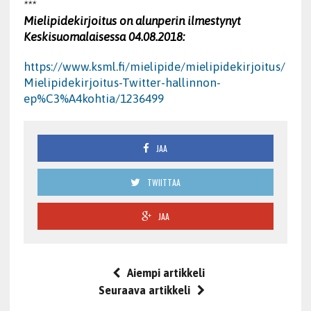
***
Mielipidekirjoitus on alunperin ilmestynyt
Keskisuomalaisessa 04.08.2018:
https://www.ksml.fi/mielipide/mielipidekirjoitus/
Mielipidekirjoitus-Twitter-hallinnon-
ep%C3%A4kohtia/1236499
JAA
TWIITTAA
JAA
Aiempi artikkeli
Seuraava artikkeli