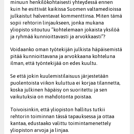
minuun henkilökohtaisesti yhteydessä ennen
kuin he esittivät kaikissa Suomen valtamedioissa
julkaistut halventavat kommenttinsa. Miten tämä
sopii rehtorin linjaukseen, jonka mukana
yliopisto sitoutuu ”kohtelemaan jokaista yksilöä
ja ryhmää kunnioittavasti ja arvokkaasti”?
Voidaanko oman työtekijän julkista häpäisemistä
pitää kunnioittavana ja arvokkaana kohteluna
ilman, että työntekijää on edes kuultu.
Se että jokin kuulemistilaisuus järjestetään
puolentoista viikon kuluttua ei korjaa tilannetta,
koska julkinen häpäisy on suoritettu ja sen
vaikutuksia on mahdotonta poistaa.
Toivoisinkin, että yliopiston hallitus tutkii
rehtorin toiminnan tässä tapauksessa ja ottaa
kantaa, edustaako valittu toimintamenettely
yliopiston arvoja ja linjaa.