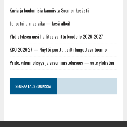
Kuvia ja kuulumisia kauniista Suomen kesästä
Jo joutui armas aika — kesä alkoi!
Yhdistyksen uusi hallitus valittu kaudelle 2026-2027
KKO 2026:27 — Näyttö puuttui, silti langettava tuomio
Pride, vihamielisyys ja vasemmistolaisuus — aate yhdistää
SEURAA FACEBOOKISSA