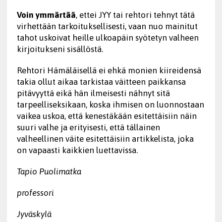
Voin ymmärtää
, ettei JYY tai rehtori tehnyt tätä
virhettään tarkoituksellisesti, vaan nuo mainitut
tahot uskoivat heille ulkoapäin syötetyn valheen
kirjoitukseni sisällöstä.
Rehtori Hämäläisellä ei ehkä monien kiireidensä
takia ollut aikaa tarkistaa väitteen paikkansa
pitävyyttä eikä hän ilmeisesti nähnyt sitä
tarpeelliseksikaan, koska ihmisen on luonnostaan
vaikea uskoa, että kenestäkään esitettäisiin näin
suuri valhe ja erityisesti, että tällainen
valheellinen väite esitettäisiin artikkelista, joka
on vapaasti kaikkien luettavissa.
Tapio Puolimatka
professori
Jyväskylä