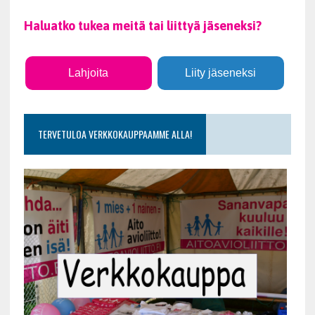
Haluatko tukea meitä tai liittyä jäseneksi?
Lahjoita
Liity jäseneksi
TERVETULOA VERKKOKAUPPAAMME ALLA!