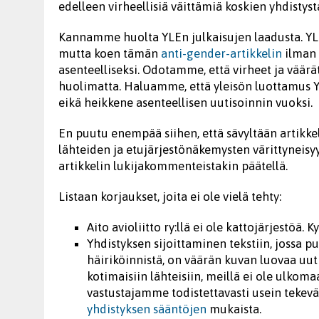
edelleen virheellisiä väittämiä koskien yhdisty
Kannamme huolta YLEn julkaisujen laadusta. YLEll
mutta koen tämän
anti-gender-artikkelin
ilman k
asenteelliseksi. Odotamme, että virheet ja väär
huolimatta. Haluamme, että yleisön luottamus Y
eikä heikkene asenteellisen uutisoinnin vuoksi.
En puutu enempää siihen, että sävyltään artikke
lähteiden ja etujärjestönäkemysten värittyneisyy
artikkelin lukijakommenteistakin päätellä.
Listaan korjaukset, joita ei ole vielä tehty:
Aito avioliitto ry:llä ei ole kattojärjestöä.
Yhdistyksen sijoittaminen tekstiin, jossa p
häiriköinnistä, on väärän kuvan luovaa uut
kotimaisiin lähteisiin, meillä ei ole ulkom
vastustajamme todistettavasti usein tekevä
yhdistyksen sääntöjen
mukaista.