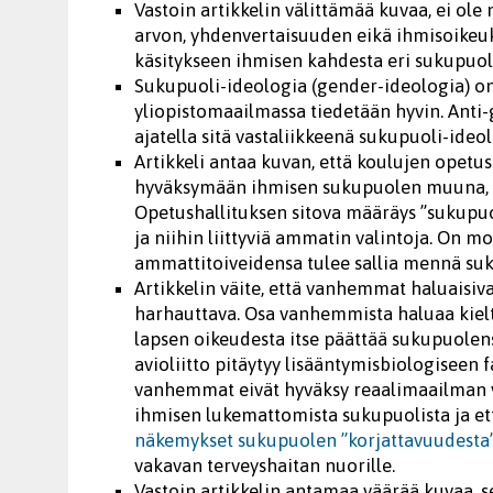
Vastoin artikkelin välittämää kuvaa, ei ole
arvon, yhdenvertaisuuden eikä ihmisoikeuks
käsitykseen ihmisen kahdesta eri sukupuol
Sukupuoli-ideologia (gender-ideologia) on 
yliopistomaailmassa tiedetään hyvin. Anti-
ajatella sitä vastaliikkeenä sukupuoli-ideol
Artikkeli antaa kuvan, että koulujen opetu
hyväksymään ihmisen sukupuolen muuna, k
Opetushallituksen sitova määräys ”sukup
ja niihin liittyviä ammatin valintoja. On mo
ammattitoiveidensa tulee sallia mennä suk
Artikkelin väite, että vanhemmat haluaisiv
harhauttava. Osa vanhemmista haluaa kielt
lapsen oikeudesta itse päättää sukupuolen
avioliitto pitäytyy lisääntymisbiologiseen 
vanhemmat eivät hyväksy reaalimaailman v
ihmisen lukemattomista sukupuolista ja et
näkemykset sukupuolen ”korjattavuudesta
vakavan terveyshaitan nuorille.
Vastoin artikkelin antamaa väärää kuvaa, s