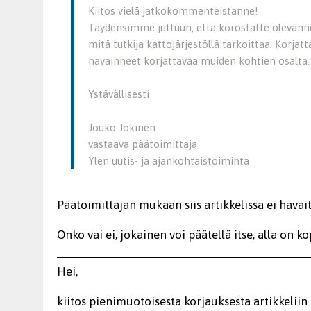
Kiitos vielä jatkokommenteistanne!
Täydensimme juttuun, että korostatte olevanne
mitä tutkija kattojärjestöllä tarkoittaa. Korja
havainneet korjattavaa muiden kohtien osalta.
Ystävällisesti
Jouko Jokinen
vastaava päätoimittaja
Ylen uutis- ja ajankohtaistoiminta
Päätoimittajan mukaan siis artikkelissa ei havait
Onko vai ei, jokainen voi päätellä itse, alla on 
Hei,
kiitos pienimuotoisesta korjauksesta artikkeliin