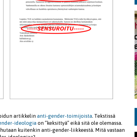
koidun artikkelin
anti-gender-toimijoista
. Tekstissä
ender-ideologia
on ”keksittyä” eikä sitä ole olemassa.
uhutaan kuitenkin anti-gender-liikkeestä. Mitä vastaan
nder-ideologiaa?