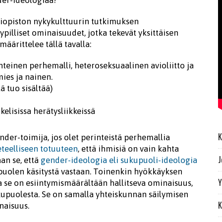
liopiston nykykulttuurin tutkimuksen
ypilliset ominaisuudet, jotka tekevät yksittäisen
äärittelee tällä tavalla:
inteinen perhemalli, heteroseksuaalinen avioliitto ja
mies ja nainen.
ä tuo sisältää)
nkelisissa herätysliikkeissä
K
er-toimija, jos olet perinteistä perhemallia
eteelliseen totuuteen
, että ihmisiä on vain kahta
J
an se, että
gender-ideologia eli sukupuoli-ideologia
puolen käsitystä vastaan. Toinenkin hyökkäyksen
Y
ka se on esiintymismäärältään hallitseva ominaisuus,
kupuolesta. Se on samalla yhteiskunnan säilymisen
K
naisuus.