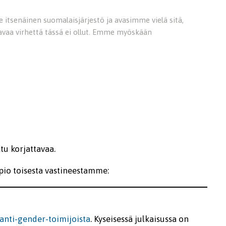
 itsenäinen suomalaisjärjestö ja avasimme vielä sitä,
ttavaa virhettä tässä ei ollut. Emme myöskään
tu korjattavaa.
kopio toisesta vastineestamme:
anti-gender-toimijoista
. Kyseisessä julkaisussa on