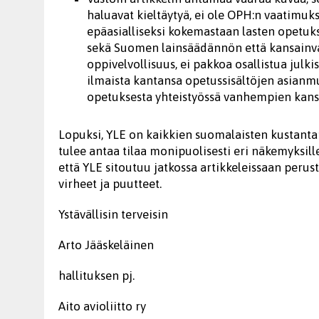
haluavat kieltäytyä, ei ole OPH:n vaatimuk
epäasialliseksi kokemastaan lasten opetuks
sekä Suomen lainsäädännön että kansainvä
oppivelvollisuus, ei pakkoa osallistua julk
ilmaista kantansa opetussisältöjen asianm
opetuksesta yhteistyössä vanhempien kans
Lopuksi, YLE on kaikkien suomalaisten kustantam
tulee antaa tilaa monipuolisesti eri näkemyksill
että YLE sitoutuu jatkossa artikkeleissaan perus
virheet ja puutteet.
Ystävällisin terveisin
Arto Jääskeläinen
hallituksen pj.
Aito avioliitto ry