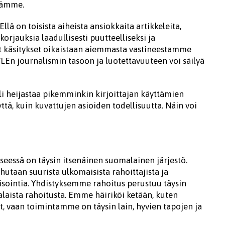
stämme.
ä on toisista aiheista ansiokkaita artikkeleita,
orjauksia laadullisesti puutteelliseksi ja
ät käsitykset oikaistaan aiemmasta vastineestamme
LEn journalismin tasoon ja luotettavuuteen voi säilyä
li heijastaa pikemminkin kirjoittajan käyttämien
ttä, kuin kuvattujen asioiden todellisuutta. Näin voi
 Kyseessä on täysin itsenäinen suomalainen järjestö.
uhutaan suurista ulkomaisista rahoittajista ja
isointia. Yhdistyksemme rahoitus perustuu täysin
aalaista rahoitusta. Emme häiriköi ketään, kuten
t, vaan toimintamme on täysin lain, hyvien tapojen ja