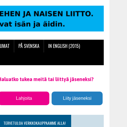
TUMAT
PÅ SVENSKA
IN ENGLISH (2015)
Haluatko tukea meitä tai liittyä jäseneksi?
Lahjoita
Liity jäseneksi
TERVETULOA VERKKOKAUPPAAMME ALLA!