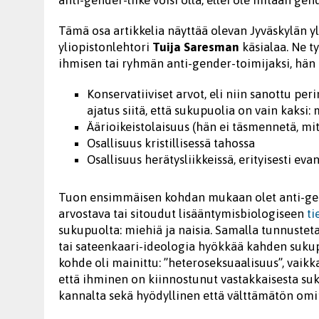
Tämä osa artikkelia näyttää olevan Jyväskylän y
yliopistonlehtori
Tuija Saresman
käsialaa. Ne ty
ihmisen tai ryhmän anti-gender-toimijaksi, hän m
Konservatiiviset arvot, eli niin sanottu per
ajatus siitä, että sukupuolia on vain kaksi: 
Äärioikeistolaisuus (hän ei täsmennetä, mit
Osallisuus kristillisessä tahossa
Osallisuus herätysliikkeissä, erityisesti eva
Tuon ensimmäisen kohdan mukaan olet anti-gend
arvostava tai sitoudut lisääntymisbiologiseen
ti
sukupuolta: miehiä ja naisia. Samalla tunnusteta
tai sateenkaari-ideologia hyökkää kahden suku
kohde oli mainittu: ”heteroseksuaalisuus”, vaik
että ihminen on kiinnostunut vastakkaisesta su
kannalta sekä hyödyllinen että välttämätön omi