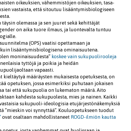
 naisten oikeuksien, vähemmistöjen oikeuksien, tasa-
ien vastaista, että sitoutuu lisääntymisbiologiseen
esta.
täysin olemassa ja sen juuret sekä kehittäjät
gender on aika tuore ilmaus, ja luontevalta tuntuu
ogialle.
ssuunnitelma (OPS) vaatisi opettamaan ja
uin lisääntymisbiologisena ominaisuutena.
uolen moninaisuudesta”
koskee vain sukupuolirooleja
nenlaisia tyttöjä ja poikia ja heidän
upuolijaoltaan vapaasti.
at kieltäytyä määräysten mukaisesta opetuksesta, on
ää opetuksen, jossa esimerkiksi puhutaan jokaisen
sa tai että sukupuolia on lukematon määrä. Aito
faktaan kahdesta sukupuolesta, mies ja nainen. Kaikki
astaisia sukupuoli-ideologisia etujärjestönäkemyksiä
tä ”mieskin voi synnyttää”. Kouluopetukseen tuodut
”
ovat osaltaan mahdollistaneet
ROGD-ilmiön kautta
e opetus, josta vanhemmat ovat huolissaan ja