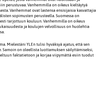
siin perustuvaa. Vanhemmilla on oikeus kieltäytyä
esta. Vanhemmat ovat lastensa ensisijaisia kasvattajia
listen sopimusten perusteella. Suomessa on
isesti tarjottuun kouluun. Vanhemmilla on oikeus
ukaisuudesta ja koulujen velvollisuus on huolehtia
sa.
a. Mielestäni YLEn tulisi hyväksyä ajatus, että sen
e. Samoin on oleellista luottamuksen säilyttämiseksi,
teltuun faktatietoon ja korjaa viipymättä esiin tuodut