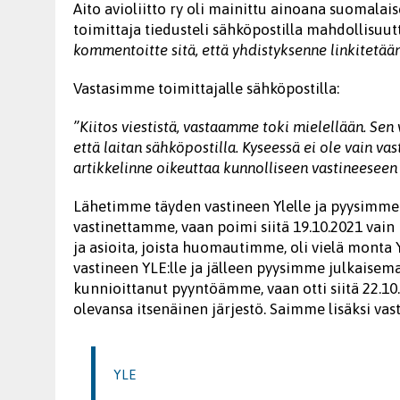
Aito avioliitto ry oli mainittu ainoana suomalais
toimittaja tiedusteli sähköpostilla mahdollisuutt
kommentoitte sitä, että yhdistyksenne linkitetää
Vastasimme toimittajalle sähköpostilla:
”Kiitos viestistä, vastaamme toki mielellään. Sen 
että laitan sähköpostilla. Kyseessä ei ole vain v
artikkelinne oikeuttaa kunnolliseen vastineesee
Lähetimme täyden vastineen Ylelle ja pyysimme
vastinettamme, vaan poimi siitä 19.10.2021 vain 
ja asioita, joista huomautimme, oli vielä monta 
vastineen YLE:lle ja jälleen pyysimme julkaise
kunnioittanut pyyntöämme, vaan otti siitä 22.10.2
olevansa itsenäinen järjestö. Saimme lisäksi vas
YLE