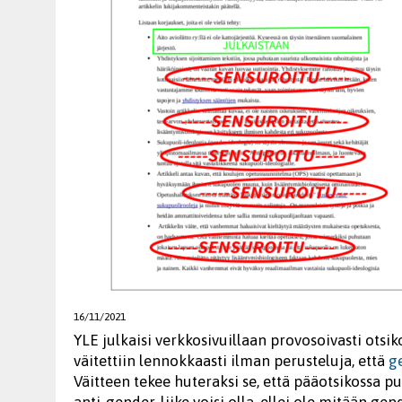
16/11/2021
YLE julkaisi verkkosivuillaan provosoivasti otsi
väitettiin lennokkaasti ilman perusteluja, että
g
Väitteen tekee huteraksi se, että pääotsikossa p
anti-gender-liike voisi olla, ellei ole mitään ge