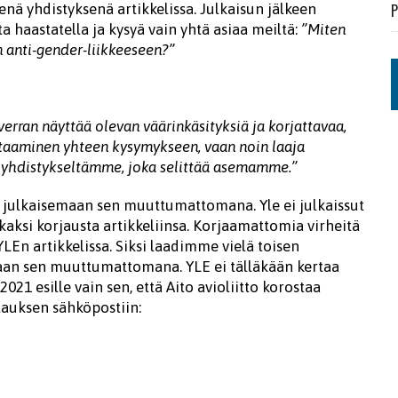
P
enä yhdistyksenä artikkelissa. Julkaisun jälkeen
a haastatella ja kysyä vain yhtä asiaa meiltä:
”Miten
n anti-gender-liikkeeseen?”
verran näyttää olevan väärinkäsityksiä ja korjattavaa,
astaaminen yhteen kysymykseen, vaan noin laaja
n yhdistykseltämme, joka selittää asemamme.”
 julkaisemaan sen muuttumattomana. Yle ei julkaissut
kaksi korjausta artikkeliinsa. Korjaamattomia virheitä
YLEn artikkelissa. Siksi laadimme vielä toisen
maan sen muuttumattomana. YLE ei tälläkään kertaa
021 esille vain sen, että Aito avioliitto korostaa
tauksen sähköpostiin: