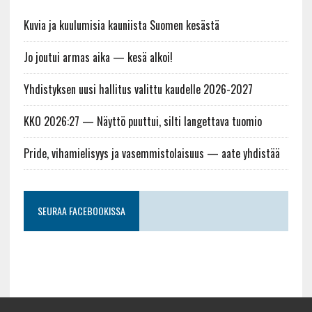
Kuvia ja kuulumisia kauniista Suomen kesästä
Jo joutui armas aika — kesä alkoi!
Yhdistyksen uusi hallitus valittu kaudelle 2026-2027
KKO 2026:27 — Näyttö puuttui, silti langettava tuomio
Pride, vihamielisyys ja vasemmistolaisuus — aate yhdistää
SEURAA FACEBOOKISSA