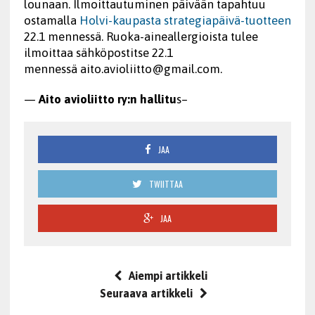
lounaan. Ilmoittautuminen päivään tapahtuu
ostamalla
Holvi-kaupasta strategiapäivä-tuotteen
22.1 mennessä. Ruoka-aineallergioista tulee
ilmoittaa sähköpostitse 22.1
mennessä aito.avioliitto@
gmail.com.
—
Aito avioliitto ry:n hallitu
s–
JAA
TWIITTAA
JAA
Aiempi artikkeli
Seuraava artikkeli