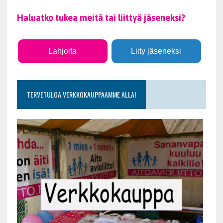
Haluatko tukea meitä tai liittyä jäseneksi?
Lahjoita
Liity jäseneksi
TERVETULOA VERKKOKAUPPAAMME ALLA!