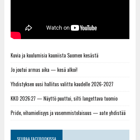
Kuvia ja kuulumisia kauniista Suomen kesästä
Jo joutui armas aika — kesä alkoi!
Yhdistyksen uusi hallitus valittu kaudelle 2026-2027
KKO 2026:27 — Näyttö puuttui, silti langettava tuomio
Pride, vihamielisyys ja vasemmistolaisuus — aate yhdistää
SEURAA FACEBOOKISSA