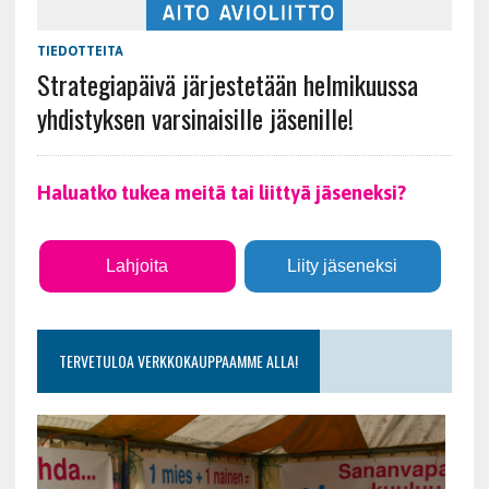
TIEDOTTEITA
Strategiapäivä järjestetään helmikuussa
yhdistyksen varsinaisille jäsenille!
Haluatko tukea meitä tai liittyä jäseneksi?
Lahjoita
Liity jäseneksi
TERVETULOA VERKKOKAUPPAAMME ALLA!