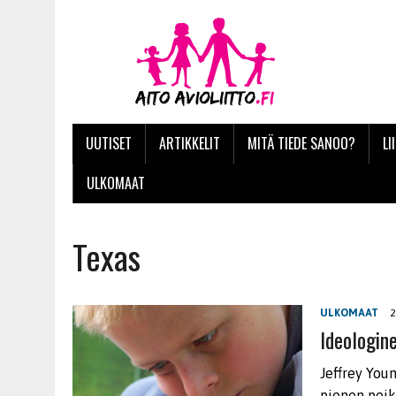
UUTISET
ARTIKKELIT
MITÄ TIEDE SANOO?
LI
ULKOMAAT
Texas
ULKOMAAT
2
Ideologin
Jeffrey You
pienen poik