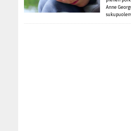
Anne Georgu
sukupuolenv