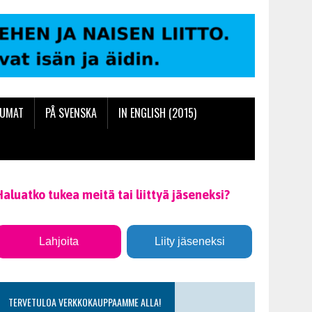
TUMAT
PÅ SVENSKA
IN ENGLISH (2015)
Haluatko tukea meitä tai liittyä jäseneksi?
Lahjoita
Liity jäseneksi
TERVETULOA VERKKOKAUPPAAMME ALLA!