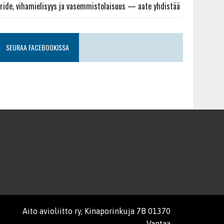
ride, vihamielisyys ja vasemmistolaisuus — aate yhdistää
SEURAA FACEBOOKISSA
Aito avioliitto ry, Kinaporinkuja 7B 01370
Vantaa