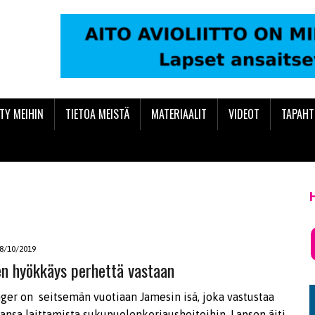
ITY MEIHIN
TIETOA MEISTÄ
MATERIAALIT
VIDEOT
TAPAH
8/10/2019
en hyökkäys perhettä vastaan
nger on seitsemän vuotiaan Jamesin isä, joka vastustaa
ansa laittamista sukupuolenkorjaushoitoihin. Lapsen äiti,