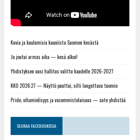
Kuvia ja kuulumisia kauniista Suomen kesästä
Jo joutui armas aika — kesä alkoi!
Yhdistyksen uusi hallitus valittu kaudelle 2026-2027
KKO 2026:27 — Näyttö puuttui, silti langettava tuomio
Pride, vihamielisyys ja vasemmistolaisuus — aate yhdistää
SEURAA FACEBOOKISSA