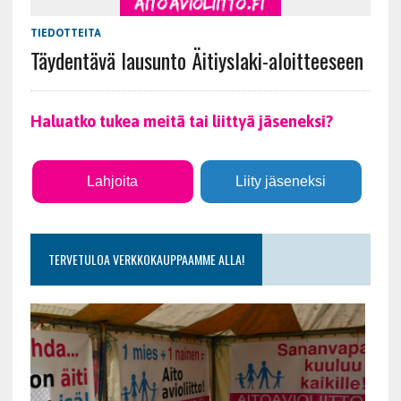
TIEDOTTEITA
Täydentävä lausunto Äitiyslaki-aloitteeseen
Haluatko tukea meitä tai liittyä jäseneksi?
Lahjoita
Liity jäseneksi
TERVETULOA VERKKOKAUPPAAMME ALLA!