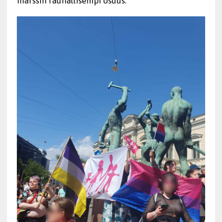
marssin rauhallisempi osuus.