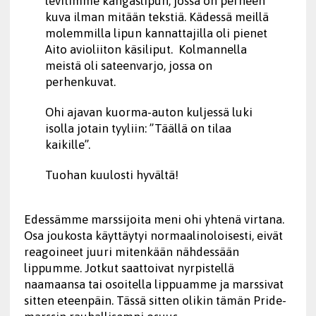
levitimme kangaslipun, jossa on perheen
kuva ilman mitään tekstiä. Kädessä meillä
molemmilla lipun kannattajilla oli pienet
Aito avioliiton käsiliput. Kolmannella
meistä oli sateenvarjo, jossa on
perhenkuvat.
Ohi ajavan kuorma-auton kuljessä luki
isolla jotain tyyliin: ”Täällä on tilaa
kaikille”.
Tuohan kuulosti hyvältä!
Edessämme marssijoita meni ohi yhtenä virtana.
Osa joukosta käyttäytyi normaalinoloisesti, eivät
reagoineet juuri mitenkään nähdessään
lippumme. Jotkut saattoivat nyrpistellä
naamaansa tai osoitella lippuamme ja marssivat
sitten eteenpäin. Tässä sitten olikin tämän Pride-