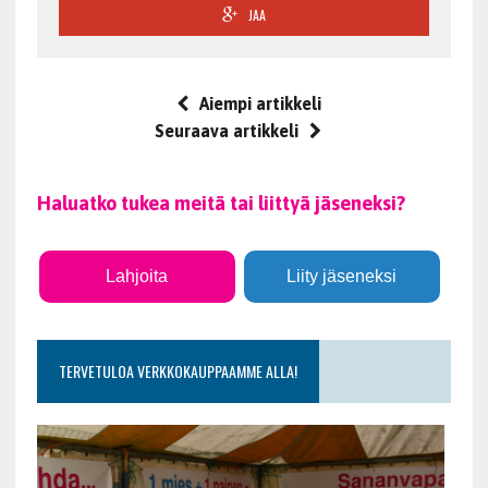
JAA
Aiempi artikkeli
Seuraava artikkeli
Haluatko tukea meitä tai liittyä jäseneksi?
Lahjoita
Liity jäseneksi
TERVETULOA VERKKOKAUPPAAMME ALLA!