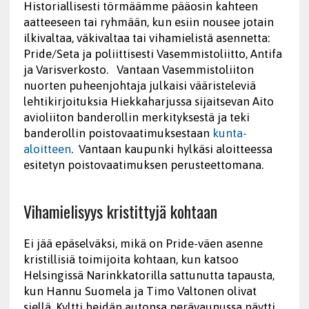
Historiallisesti törmäämme pääosin kahteen
aatteeseen tai ryhmään, kun esiin nousee jotain
ilkivaltaa, väkivaltaa tai vihamielistä asennetta:
Pride/Seta ja poliittisesti Vasemmistoliitto, Antifa
ja Varisverkosto. Vantaan Vasemmistoliiton
nuorten puheenjohtaja julkaisi vääristeleviä
lehtikirjoituksia Hiekkaharjussa sijaitsevan Aito
avioliiton banderollin merkityksestä ja teki
banderollin poistovaatimuksestaan
kunta-
aloitteen
. Vantaan kaupunki hylkäsi aloitteessa
esitetyn poistovaatimuksen perusteettomana.
Vihamielisyys kristittyjä kohtaan
Ei jää epäselväksi, mikä on Pride-väen asenne
kristillisiä toimijoita kohtaan, kun katsoo
Helsingissä Narinkkatorilla sattunutta tapausta,
kun Hannu Suomela ja Timo Valtonen olivat
siellä. Kyltti heidän autonsa perävaunussa näytti