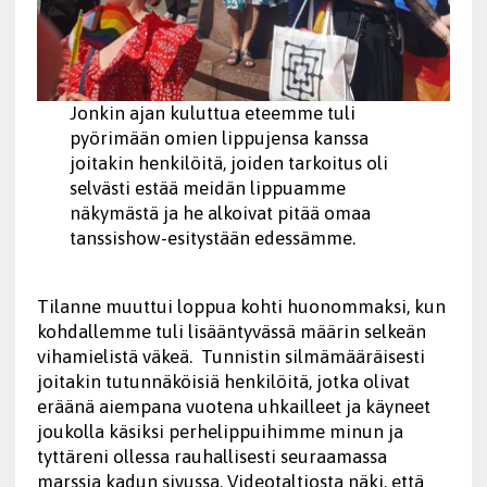
Jonkin ajan kuluttua eteemme tuli
pyörimään omien lippujensa kanssa
joitakin henkilöitä, joiden tarkoitus oli
selvästi estää meidän lippuamme
näkymästä ja he alkoivat pitää omaa
tanssishow-esitystään edessämme.
Tilanne muuttui loppua kohti huonommaksi, kun
kohdallemme tuli lisääntyvässä määrin selkeän
vihamielistä väkeä. Tunnistin silmämääräisesti
joitakin tutunnäköisiä henkilöitä, jotka olivat
eräänä aiempana vuotena uhkailleet ja käyneet
joukolla käsiksi perhelippuihimme minun ja
tyttäreni ollessa rauhallisesti seuraamassa
marssia kadun sivussa. Videotaltiosta näki, että