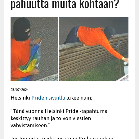
pahuutta muita kohtaan?
03/07/2024
Helsinki
Priden sivuilla
lukee näin:
”Tänä vuonna Helsinki Pride -tapahtuma
keskittyy rauhan ja toivon viestien
vahvistamiseen.”
Jos tuo pitää paikkansa, niin Pride-väenhän