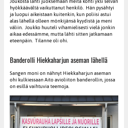
Joukosta lähti juoksemaan meitä kohti yksi selvän
hyökkäävältä vaikuttanut henkilö. Hän pysähtyi
ja luopui aikeistaan kuitenkin, kun poliisi astui
alas lähellä olleen mönkijänsä kyydistä ja meni
väliin. Joukko huuteli vihamielisesti vielä jonkin
aikaa edessämme, mutta lähti sitten jatkamaan
eteenpäin. Tilanne oli ohi.
Banderolli Hiekkaharjun aseman lähellä
Sangen moni on nähnyt Hiekkaharjun aseman
ohi kulkiessaan Aito avioliiton banderollin, jossa
on esillä vaihtuvia teemoja.