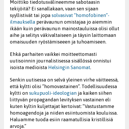
Moittiko tiedotusvälineemme sabotaasin
tekijöitä? Ei sanallakaan, vaan sen sijaan
syyllistivät tai jopa
solvasivat ”homofobinen”-
ilm
a
uksella
perävaunun omistajaa jo aiemmin
ikään kuin perävaunun mainostauluissa olisi ollut
aihe ja selitys väkivaltaiseen ja täysin laittomaan
omaisuuden ryöstämiseeen ja tuhoamiseen.
Ehkä parhaiten vaikkei moitteettomasti
uutisoinnin journalistisessa sisällössä onnistui
isoista medioista
Helsingin Sanomat
.
Senkin uutisessa on selvä yleinen virhe väitteessä,
että kyltti olisi ”homovastainen”. Todellisuudessa
kyltti on
sukupuoli-i
d
eologian
ja kaiken siihen
liittyvän propagandan levityksen vastainen eli
kuten kyltin kuljettajat kertoivat: ”Vastustamme
homoagendoja ja niiden esiintuomista kouluissa.
Haluamme tuoda esiin raamatullisia kristillisiä
arvoja.”