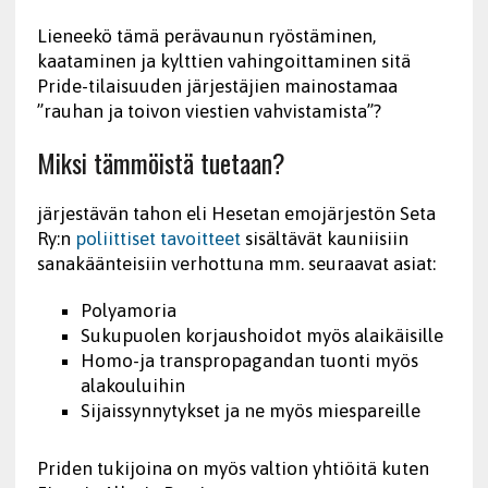
Lieneekö tämä perävaunun ryöstäminen,
kaataminen ja kylttien vahingoittaminen sitä
Pride-tilaisuuden järjestäjien mainostamaa
”rauhan ja toivon viestien vahvistamista”?
Miksi tämmöistä tuetaan?
järjestävän tahon eli Hesetan emojärjestön Seta
Ry:n
poliittiset tavoitteet
sisältävät kauniisiin
sanakäänteisiin verhottuna mm. seuraavat asiat:
Polyamoria
Sukupuolen korjaushoidot myös alaikäisille
Homo-ja transpropagandan tuonti myös
alakouluihin
Sijaissynnytykset ja ne myös miespareille
Priden tukijoina on myös valtion yhtiöitä kuten