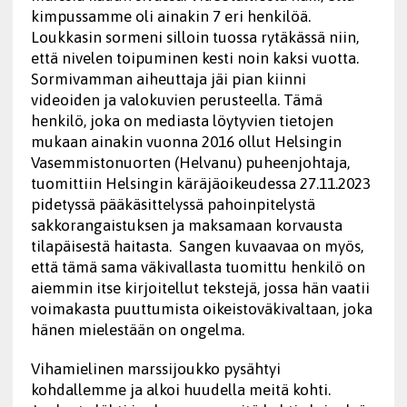
kimpussamme oli ainakin 7 eri henkilöä.
Loukkasin sormeni silloin tuossa rytäkässä niin,
että nivelen toipuminen kesti noin kaksi vuotta.
Sormivamman aiheuttaja jäi pian kiinni
videoiden ja valokuvien perusteella. Tämä
henkilö, joka on mediasta löytyvien tietojen
mukaan ainakin vuonna 2016 ollut Helsingin
Vasemmistonuorten (Helvanu) puheenjohtaja,
tuomittiin Helsingin käräjäoikeudessa 27.11.2023
pidetyssä pääkäsittelyssä pahoinpitelystä
sakkorangaistuksen ja maksamaan korvausta
tilapäisestä haitasta. Sangen kuvaavaa on myös,
että tämä sama väkivallasta tuomittu henkilö on
aiemmin itse kirjoitellut tekstejä, jossa hän vaatii
voimakasta puuttumista oikeistoväkivaltaan, joka
hänen mielestään on ongelma.
Vihamielinen marssijoukko pysähtyi
kohdallemme ja alkoi huudella meitä kohti.