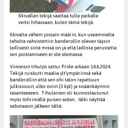
Ilkivallan tekijä saattaa tulla paikalle
veitsi hihassaan, kuten tämä tekijä.
Ilkivalta väheni jossain määrin, kun useammalta
taholta vahvistettiin banderollin olevan täysin
laillisesti siinä missä on ja että laillista perustetta
sen poistamiseen ei ole olemassa.
Viimeisin tihutyö sattui Pride-aikaan 14.6.2024.
Tekijä ruiskutti maalia ylt’ympäriinsä sekä
banderolliin että sen ohi talon rapattuun
julkisivuun, ulko-oviin (3 kpl) ja sisäänkäynnin
tasanteeseen. Tihulainen oli kunnostautunut
myös töhrimällä puisen aidan. Jälki näyttää
sabotaasin jälkeen tältä: