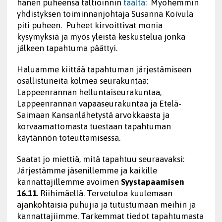
hänen puheensa taltioinnin
täältä
: Myöhemmin
yhdistyksen toiminnanjohtaja Susanna Koivula
piti puheen. Puheet kirvoittivat monia
kysymyksiä ja myös yleistä keskustelua jonka
jälkeen tapahtuma päättyi.
Haluamme kiittää tapahtuman järjestämiseen
osallistuneita kolmea seurakuntaa:
Lappeenrannan helluntaiseurakuntaa,
Lappeenrannan vapaaseurakuntaa ja Etelä-
Saimaan Kansanlähetystä arvokkaasta ja
korvaamattomasta tuestaan tapahtuman
käytännön toteuttamisessa.
Saatat jo miettiä, mitä tapahtuu seuraavaksi:
Järjestämme jäsenillemme ja kaikille
kannattajillemme avoimen
Syystapaamisen
16.11
. Riihimäellä. Tervetuloa kuulemaan
ajankohtaisia puhujia ja tutustumaan meihin ja
kannattajiimme. Tarkemmat tiedot tapahtumasta