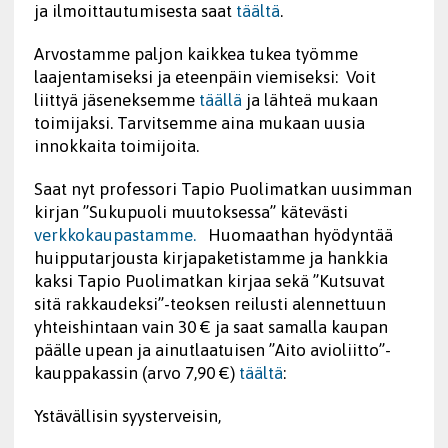
ja ilmoittautumisesta saat
täältä
.
Arvostamme paljon kaikkea tukea työmme
laajentamiseksi ja eteenpäin viemiseksi: Voit
liittyä jäseneksemme
täällä
ja lähteä mukaan
toimijaksi. Tarvitsemme aina mukaan uusia
innokkaita toimijoita.
Saat nyt professori Tapio Puolimatkan uusimman
kirjan ”Sukupuoli muutoksessa” kätevästi
verkkokaupastamme.
Huomaathan hyödyntää
huipputarjousta kirjapaketistamme ja hankkia
kaksi Tapio Puolimatkan kirjaa sekä ”Kutsuvat
sitä rakkaudeksi”-teoksen reilusti alennettuun
yhteishintaan vain 30 € ja saat samalla kaupan
päälle upean ja ainutlaatuisen ”Aito avioliitto”-
kauppakassin (arvo 7,90 €)
täältä
:
Ystävällisin syysterveisin,