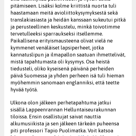
pitämiseen. Lisäksi kolme kriittistä nuorta tuli
haastamaan meitä avioliittokysymyksestä sekä
translakiasiasta ja heidän kanssaan sukeutui pitkä
ja perusteellinen keskustelu, minkä toivotimme
tervetulleeksi sparraukseksi itsellemme.
Paikallisena erityismausteena olivat vielä ne
kymmenet venäläiset lapsiperheet, jotka
kannatuslipun ja ilmapallon saatuan ihmettelivät,
mistä tapahtumasta oli kysymys. Osa heistä
tiedusteli, oliko kyseisenä päivänä perheiden
päivä Suomessa ja yhden perheen isä tuli hieman
myöhemmin sanomaan englanniksi, että teette
hyvää työtä.
Ulkona olon jälkeen perhetapahtuma jatkui
sisällä Lappeenrannan Helluntaiseurakunnan
tiloissa. Ensin osallistujat saivat nauttia
alkumusiikista ja sen jälkeen tärkeän puheensa
piti professori Tapio Puolimatka. Voit katsoa