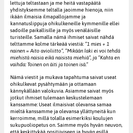
lettuja teltastaan ja me heitä vastapäätä
yhdistyksemme teltalla jaoimme hienoja, niin
ikään ilmaisia ilmapallojamme ja
kannatuslippuja ohikulkeneille kymmenille ellei
sadoille paikallisille ja myös venäläisille
turisteille. Samalla nämä ihmiset saivat nähdä
telttamme kolme tärkeää viestiä:
”1 mies + 1
nainen = Aito avioliitto”, ”Mikään laki ei voi tehdä
miehistä naisia eikä naisista miehiä”, ja ”Kahta en
vaihda: Toinen on äiti ja toinen isä
.”
Nämä viestit ja mukava tapahtuma saivat useat
ohikulkevat pysähtymään ja ottamaan
kännykällään valokuvia. Asiamme saivat myös
jotkut ihmiset tulemaan keskustelemaan
kanssamme: Useat ilmaisivat olevansa samaa
mieltä kanssamme ja olevansa yllättyneitä kun
kerroimme, millä tolalla esimerkiksi koulujen
sukupuoliopetus on. Saimme myös hyvän neuvon,
että keskittykää positiiviseen ja hyvän esillä