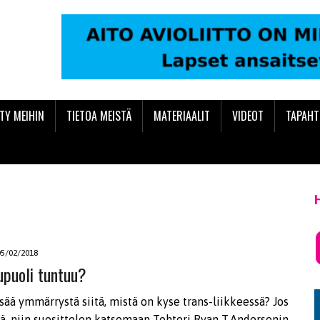
ITY MEIHIN
TIETOA MEISTÄ
MATERIAALIT
VIDEOT
TAPAH
05/02/2018
upuoli tuntuu?
sää ymmärrystä siitä, mistä on kyse trans-liikkeessä? Jos
llä, niin suosittelen katsomaan Tohtori Ryan T.Andersonin