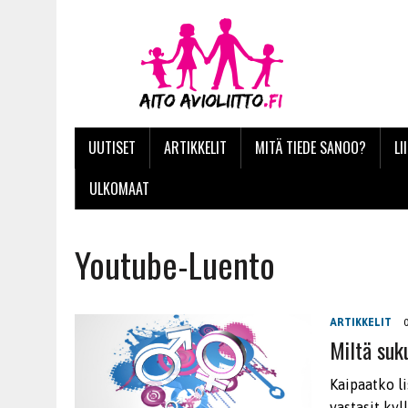
UUTISET
ARTIKKELIT
MITÄ TIEDE SANOO?
LI
ULKOMAAT
Youtube-Luento
ARTIKKELIT
Miltä suk
Kaipaatko li
vastasit ky