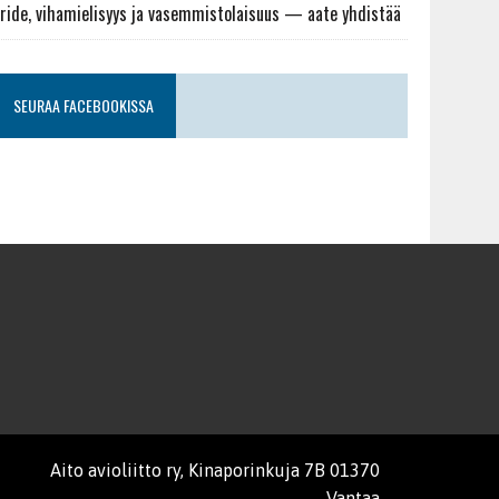
ride, vihamielisyys ja vasemmistolaisuus — aate yhdistää
SEURAA FACEBOOKISSA
Aito avioliitto ry, Kinaporinkuja 7B 01370
Vantaa