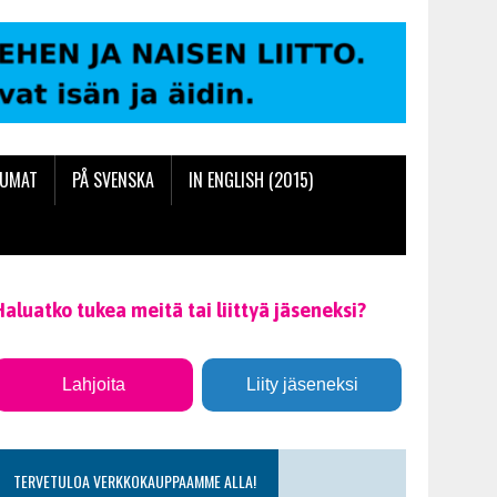
TUMAT
PÅ SVENSKA
IN ENGLISH (2015)
Haluatko tukea meitä tai liittyä jäseneksi?
Lahjoita
Liity jäseneksi
TERVETULOA VERKKOKAUPPAAMME ALLA!