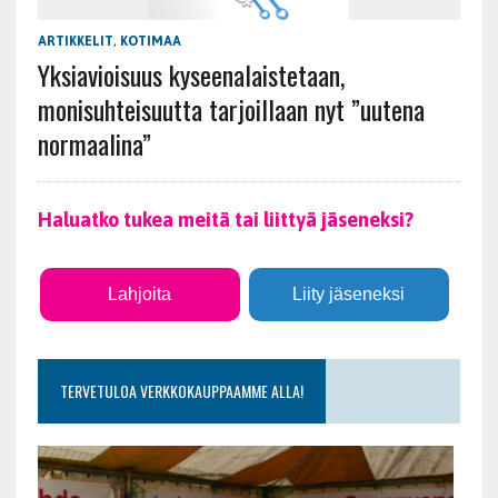
ARTIKKELIT
,
KOTIMAA
Yksiavioisuus kyseenalaistetaan,
monisuhteisuutta tarjoillaan nyt ”uutena
normaalina”
Haluatko tukea meitä tai liittyä jäseneksi?
Lahjoita
Liity jäseneksi
TERVETULOA VERKKOKAUPPAAMME ALLA!