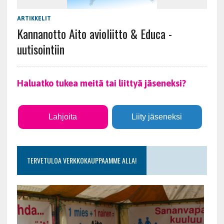
ARTIKKELIT
Kannanotto Aito avioliitto & Educa -
uutisointiin
Haluatko tukea meitä tai liittyä jäseneksi?
Lahjoita
Liity jäseneksi
TERVETULOA VERKKOKAUPPAAMME ALLA!