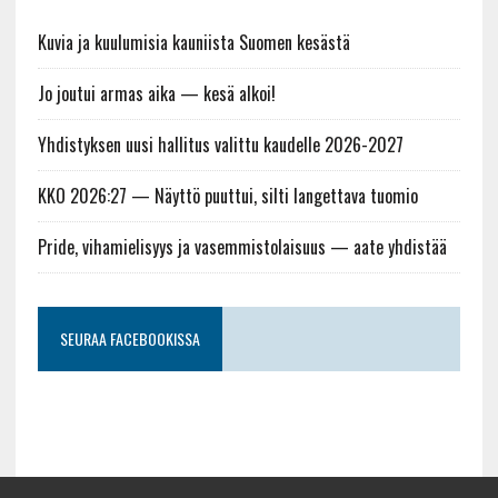
Kuvia ja kuulumisia kauniista Suomen kesästä
Jo joutui armas aika — kesä alkoi!
Yhdistyksen uusi hallitus valittu kaudelle 2026-2027
KKO 2026:27 — Näyttö puuttui, silti langettava tuomio
Pride, vihamielisyys ja vasemmistolaisuus — aate yhdistää
SEURAA FACEBOOKISSA