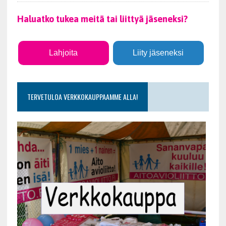
Haluatko tukea meitä tai liittyä jäseneksi?
Lahjoita
Liity jäseneksi
TERVETULOA VERKKOKAUPPAAMME ALLA!