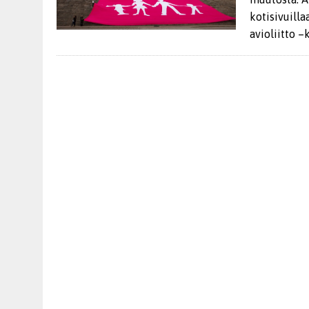
kotisivuill
avioliitto –