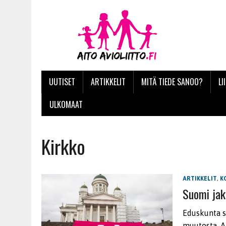
UUTISET
ARTIKKELIT
MITÄ TIEDE SANOO?
LI
ULKOMAAT
Kirkko
ARTIKKELIT
,
K
Suomi jak
Eduskunta s
muutosta. A