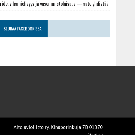
ride, vihamielisyys ja vasemmistolaisuus — aate yhdistää
SEURAA FACEBOOKISSA
Aito avioliitto ry, Kinaporinkuja 7B 01370
Vantaa