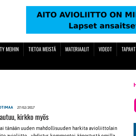
ITY MEIHIN
TIETOA MEISTÄ
MATERIAALIT
VIDEOT
TAPAH
OTIMAA
27/02/2017
autuu, kirkko myös
ai tänään uuden mahdollisuuden harkita avioliittolain
ito avioliitto –yhdistys kommentoi äänestystä omilla