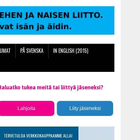
TUMAT
PÅ SVENSKA
IN ENGLISH (2015)
Haluatko tukea meitä tai liittyä jäseneksi?
Lahjoita
Liity jäseneksi
TERVETULOA VERKKOKAUPPAAMME ALLA!