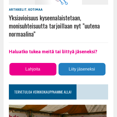
ARTIKKELIT
,
KOTIMAA
Yksiavioisuus kyseenalaistetaan,
monisuhteisuutta tarjoillaan nyt ”uutena
normaalina”
Haluatko tukea meitä tai liittyä jäseneksi?
Lahjoita
Liity jäseneksi
TERVETULOA VERKKOKAUPPAAMME ALLA!