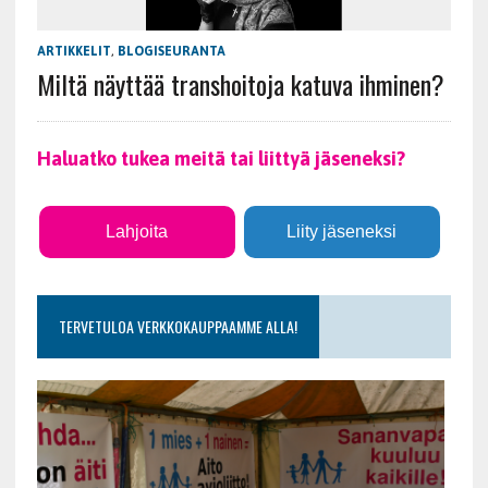
ARTIKKELIT
,
BLOGISEURANTA
Miltä näyttää transhoitoja katuva ihminen?
Haluatko tukea meitä tai liittyä jäseneksi?
Lahjoita
Liity jäseneksi
TERVETULOA VERKKOKAUPPAAMME ALLA!