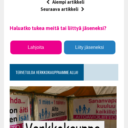
Aiempi artikkeli
Seuraava artikkeli
Haluatko tukea meitä tai liittyä jäseneksi?
Lahjoita
Liity jäseneksi
TERVETULOA VERKKOKAUPPAAMME ALLA!