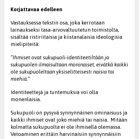
Korjattavaa edelleen
Vastauksessa tekstin osa, joka kerrotaan
lainaukseksi tasa-arvovaltuutetun toimistolta,
sisältää ristiriitaisia ja kiistanalaisia ideologisia
mielipiteitä:
”Ihmiset ovat sukupuoli-identiteetiltään ja
sukupuolen ilmaisultaan moninaiset, eivätkä kaikki
ole sukupuoleltaan yksiselitteisesti naisia tai
miehiä.”
Identiteettejä ja tuntemuksia voi olla
monenlaisia.
Sukupuoli on pysyvä synnynnäinen ominaisuus ja
kaikki ihmiset ovat joko miehiä tai naisia. Mitään
kolmatta sukupuolta ei ole ihmisellä olemassa.
Vetoaminen erittäin harvinaisiin synnynnäisiin