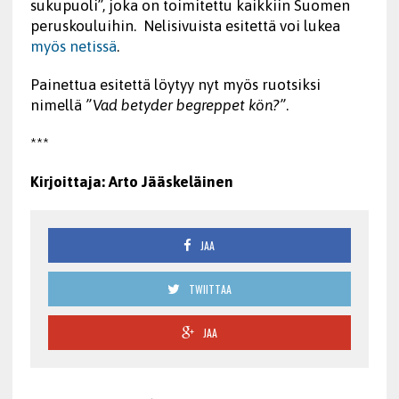
sukupuoli”, joka on toimitettu kaikkiin Suomen
peruskouluihin. Nelisivuista esitettä voi lukea
myös netissä
.
Painettua esitettä löytyy nyt myös ruotsiksi
nimellä
”Vad betyder begreppet kön?”
.
***
Kirjoittaja: Arto Jääskeläinen
JAA
TWIITTAA
JAA