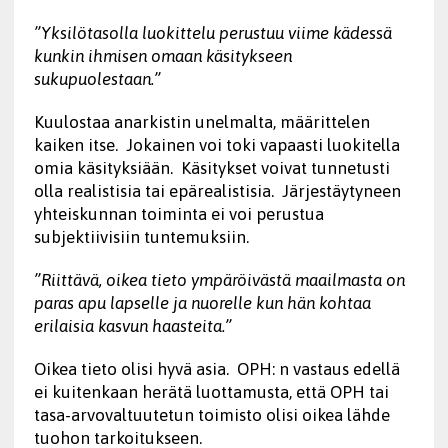
”Yksilötasolla luokittelu perustuu viime kädessä
kunkin ihmisen omaan käsitykseen
sukupuolestaan.”
Kuulostaa anarkistin unelmalta, määrittelen
kaiken itse. Jokainen voi toki vapaasti luokitella
omia käsityksiään. Käsitykset voivat tunnetusti
olla realistisia tai epärealistisia. Järjestäytyneen
yhteiskunnan toiminta ei voi perustua
subjektiivisiin tuntemuksiin.
”Riittävä, oikea tieto ympäröivästä maailmasta on
paras apu lapselle ja nuorelle kun hän kohtaa
erilaisia kasvun haasteita.”
Oikea tieto olisi hyvä asia. OPH: n vastaus edellä
ei kuitenkaan herätä luottamusta, että OPH tai
tasa-arvovaltuutetun toimisto olisi oikea lähde
tuohon tarkoitukseen.