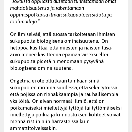
”Jokaista oppilasta autetaan tunnistamaan omat
mahdollisuutensa ja rakentamaan
oppimispolkunsa ilman sukupuoleen sidottuja
roolimalleja.”
On ilmiselvää, että tuossa tarkoitetaan ihmisen
sukupuolta biologisena ominaisuutena. On
helppoa käsittää, että miesten ja naisten tasa-
arvo menee käsitteenä epämääräiseksi ellei
sukupuolta pidetä nimenomaan pysyvänä
biologisena ominaisuutena.
Ongelma ei ole ollutkaan lainkaan siinä
sukupuolen moninaisuudessa, että sekä tytöissä
että pojissa on riehakkaampia ja rauhallisempia
yksilöitä. On aivan normaali ilmiö, että on
poikamaiseksi miellettyjä tyttöjä tai tyttömäiseksi
miellettyjä poikia ja kiinnostuksen kohteet voivat
mennä ristiin niin harrasteissa kuin
ammattitoiveissakin.