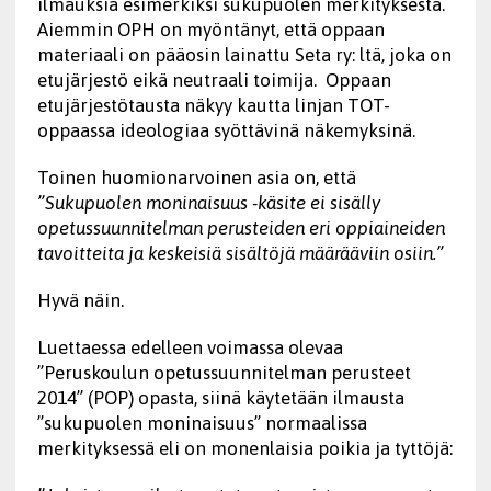
ilmauksia esimerkiksi sukupuolen merkityksestä.
Aiemmin OPH on myöntänyt, että oppaan
materiaali on pääosin lainattu Seta ry: ltä, joka on
etujärjestö eikä neutraali toimija. Oppaan
etujärjestötausta näkyy kautta linjan TOT-
oppaassa ideologiaa syöttävinä näkemyksinä.
Toinen huomionarvoinen asia on, että
”Sukupuolen moninaisuus -käsite ei sisälly
opetussuunnitelman perusteiden eri oppiaineiden
tavoitteita ja keskeisiä sisältöjä määrääviin osiin.”
Hyvä näin.
Luettaessa edelleen voimassa olevaa
”Peruskoulun opetussuunnitelman perusteet
2014” (POP) opasta, siinä käytetään ilmausta
”sukupuolen moninaisuus” normaalissa
merkityksessä eli on monenlaisia poikia ja tyttöjä: