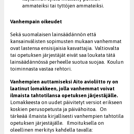
ammateiksi tai tyttöjen ammateiksi.
Vanhempain oikeudet
Sekä suomalaisen lainsäädännön että
kansainvälisten sopimusten mukaan vanhemmat
ovat lastensa ensisijaisia kasvattajia. Valtiovalta
tai opetuksen järjestäjät eivät saa loukata tätä
lainsäädännössä perheelle suotua suojaa. Koulun
toiminnasta vastaa rehtori.
Vanhempien auttamiseksi Aito avioliitto ry on
laatinut lomakkeen, jolla vanhemmat voivat
ilmaista tahtotilansa opetuksen järjestäjälle.
Lomakkeesta on uudet päivitetyt versiot erikseen
koskien perusopetusta ja päivähoitoa. On
tärkeää ilmaista kirjallisesti vanhempien tahtotila
opetuksen järjestäjälle. Ilmoituksella on
oleellinen merkitys kahdella tavalla: