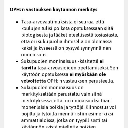
OPH: n vastauksen käytännön merkitys
Tasa-arvovaatimuksista ei seuraa, että
koulujen tulisi poiketa opetuksessaan siitä
biologisesta ja lääketieteellisestä tosiasiasta,
että eri sukupuolia ihmisellä on olemassa
kaksi ja kyseessä on pysyvä synnynnäinen
ominaisuus.
Sukupuolen moninaisuus -käsitettä
ei
tarvita
tasa-arvoasioiden opettamiseksi. Sen
käyttöön opetuksessa
ei myöskään ole
velvoitetta
OPH: n vastauksen perusteella.
Sukupuolen moninaisuus on
merkitykseltään perusteltu vain siinä
merkityksessä, että on ominaisuuksiltaan
monenlaisia poikia ja tyttöjä. Kiinnostus voi
pojilla ja tytöillä mennä ristiin esimerkiksi
ammattialoissa, jotka on tyypillisesti tai
käytännön syistä mielletty poikien