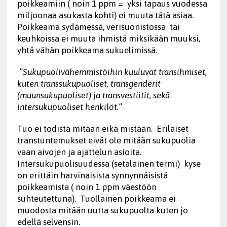
poikkeamiin ( noin 1 ppm = yksi tapaus vuodessa
miljoonaa asukasta kohti) ei muuta tätä asiaa.
Poikkeama sydämessä, verisuonistossa tai
keuhkoissa ei muuta ihmistä miksikään muuksi,
yhtä vähän poikkeama sukuelimissä.
”Sukupuolivähemmistöihin kuuluvat transihmiset,
kuten transsukupuoliset, transgenderit
(muunsukupuoliset) ja transvestiitit, sekä
intersukupuoliset henkilöt.”
Tuo ei todista mitään eikä mistään. Erilaiset
transtuntemukset eivät ole mitään sukupuolia
vaan aivojen ja ajattelun asioita.
Intersukupuolisuudessa (setalainen termi) kyse
on erittäin harvinaisista synnynnäisistä
poikkeamista ( noin 1 ppm väestöön
suhteutettuna). Tuollainen poikkeama ei
muodosta mitään uutta sukupuolta kuten jo
edellä selvensin.